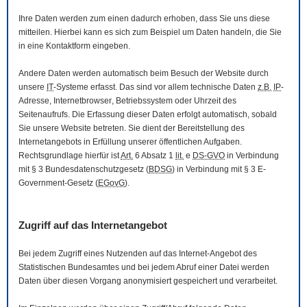
Ihre Daten werden zum einen dadurch erhoben, dass Sie uns diese
mitteilen. Hierbei kann es sich zum Beispiel um Daten handeln, die Sie
in eine Kontaktform eingeben.
Andere Daten werden automatisch beim Besuch der
Website
durch
unsere
IT
-Systeme erfasst. Das sind vor allem technische Daten
z.B.
IP
-
Adresse,
Internetbrowser
, Betriebssystem oder Uhrzeit des
Seitenaufrufs. Die Erfassung dieser Daten erfolgt automatisch, sobald
Sie unsere
Website
betreten. Sie dient der Bereitstellung des
Internetangebots in Erfüllung unserer öffentlichen Aufgaben.
Rechtsgrundlage hierfür ist
Art.
6 Absatz 1
lit.
e
DS-GVO
in Verbindung
mit § 3
Bundesdatenschutzgesetz
(
BDSG
) in Verbindung mit § 3
E-
Government
-Gesetz
(
EGovG
).
Zugriff auf das Internetangebot
Bei jedem Zugriff eines Nutzenden auf das Internet-Angebot des
Statistischen Bundesamtes und bei jedem Abruf einer Datei werden
Daten über diesen Vorgang anonymisiert gespeichert und verarbeitet.