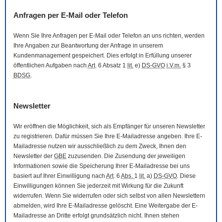
Anfragen per
E-Mail
oder Telefon
Wenn Sie Ihre Anfragen per
E-Mail
oder Telefon an uns richten, werden
Ihre Angaben zur Beantwortung der Anfrage in unserem
Kundenmanagement gespeichert. Dies erfolgt in Erfüllung unserer
öffentlichen Aufgaben nach
Art
. 6 Absatz 1
lit.
e)
DS-GVO
i.V.m.
§ 3
BDSG
.
Newsletter
Wir eröffnen die Möglichkeit, sich als Empfänger für unseren
Newsletter
zu registrieren. Dafür müssen Sie Ihre
E-Mail
adresse angeben. Ihre
E-
Mail
adresse nutzen wir ausschließlich zu dem Zweck, Ihnen den
Newsletter
der
GBE
zuzusenden. Die Zusendung der jeweiligen
Informationen sowie die Speicherung Ihrer
E-Mail
adresse bei uns
basiert auf Ihrer Einwilligung nach
Art
. 6
Abs.
1
lit.
a)
DS-GVO
. Diese
Einwilligungen können Sie jederzeit mit Wirkung für die Zukunft
widerrufen. Wenn Sie widerrufen oder sich selbst von allen
Newslettern
abmelden, wird Ihre
E-Mail
adresse gelöscht. Eine Weitergabe der
E-
Mail
adresse an Dritte erfolgt grundsätzlich nicht. Ihnen stehen