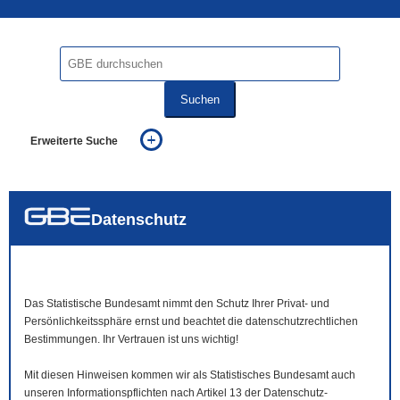
Suchen
Erweiterte Suche
... alle Worte
... eines der Worte
... genau diesen Ausdruck
auch in allen Texten suchen (Volltextsuche)
Datenschutz
auch Synonyme einbeziehen
auch ähnlich geschriebenes einbeziehen
Das Statistische Bundesamt nimmt den Schutz Ihrer Privat- und
Persönlichkeitssphäre ernst und beachtet die datenschutzrechtlichen
Bestimmungen. Ihr Vertrauen ist uns wichtig!
Mit diesen Hinweisen kommen wir als Statistisches Bundesamt auch
unseren Informationspflichten nach Artikel 13 der Datenschutz-