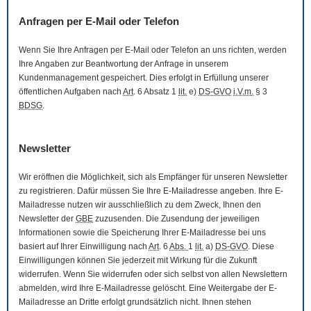
Anfragen per
E-Mail
oder Telefon
Wenn Sie Ihre Anfragen per
E-Mail
oder Telefon an uns richten, werden
Ihre Angaben zur Beantwortung der Anfrage in unserem
Kundenmanagement gespeichert. Dies erfolgt in Erfüllung unserer
öffentlichen Aufgaben nach
Art
. 6 Absatz 1
lit.
e)
DS-GVO
i.V.m.
§ 3
BDSG
.
Newsletter
Wir eröffnen die Möglichkeit, sich als Empfänger für unseren
Newsletter
zu registrieren. Dafür müssen Sie Ihre
E-Mail
adresse angeben. Ihre
E-
Mail
adresse nutzen wir ausschließlich zu dem Zweck, Ihnen den
Newsletter
der
GBE
zuzusenden. Die Zusendung der jeweiligen
Informationen sowie die Speicherung Ihrer
E-Mail
adresse bei uns
basiert auf Ihrer Einwilligung nach
Art
. 6
Abs.
1
lit.
a)
DS-GVO
. Diese
Einwilligungen können Sie jederzeit mit Wirkung für die Zukunft
widerrufen. Wenn Sie widerrufen oder sich selbst von allen
Newslettern
abmelden, wird Ihre
E-Mail
adresse gelöscht. Eine Weitergabe der
E-
Mail
adresse an Dritte erfolgt grundsätzlich nicht. Ihnen stehen