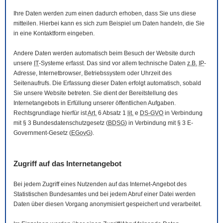
Ihre Daten werden zum einen dadurch erhoben, dass Sie uns diese
mitteilen. Hierbei kann es sich zum Beispiel um Daten handeln, die Sie
in eine Kontaktform eingeben.
Andere Daten werden automatisch beim Besuch der
Website
durch
unsere
IT
-Systeme erfasst. Das sind vor allem technische Daten
z.B.
IP
-
Adresse,
Internetbrowser
, Betriebssystem oder Uhrzeit des
Seitenaufrufs. Die Erfassung dieser Daten erfolgt automatisch, sobald
Sie unsere
Website
betreten. Sie dient der Bereitstellung des
Internetangebots in Erfüllung unserer öffentlichen Aufgaben.
Rechtsgrundlage hierfür ist
Art.
6 Absatz 1
lit.
e
DS-GVO
in Verbindung
mit § 3
Bundesdatenschutzgesetz
(
BDSG
) in Verbindung mit § 3
E-
Government
-Gesetz
(
EGovG
).
Zugriff auf das Internetangebot
Bei jedem Zugriff eines Nutzenden auf das Internet-Angebot des
Statistischen Bundesamtes und bei jedem Abruf einer Datei werden
Daten über diesen Vorgang anonymisiert gespeichert und verarbeitet.