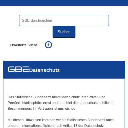
Suchen
Erweiterte Suche
... alle Worte
... eines der Worte
... genau diesen Ausdruck
auch in allen Texten suchen (Volltextsuche)
Datenschutz
auch Synonyme einbeziehen
auch ähnlich geschriebenes einbeziehen
Das Statistische Bundesamt nimmt den Schutz Ihrer Privat- und
Persönlichkeitssphäre ernst und beachtet die datenschutzrechtlichen
Bestimmungen. Ihr Vertrauen ist uns wichtig!
Mit diesen Hinweisen kommen wir als Statistisches Bundesamt auch
unseren Informationspflichten nach Artikel 13 der Datenschutz-