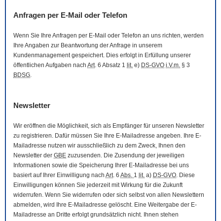
Anfragen per
E-Mail
oder Telefon
Wenn Sie Ihre Anfragen per
E-Mail
oder Telefon an uns richten, werden
Ihre Angaben zur Beantwortung der Anfrage in unserem
Kundenmanagement gespeichert. Dies erfolgt in Erfüllung unserer
öffentlichen Aufgaben nach
Art
. 6 Absatz 1
lit.
e)
DS-GVO
i.V.m.
§ 3
BDSG
.
Newsletter
Wir eröffnen die Möglichkeit, sich als Empfänger für unseren
Newsletter
zu registrieren. Dafür müssen Sie Ihre
E-Mail
adresse angeben. Ihre
E-
Mail
adresse nutzen wir ausschließlich zu dem Zweck, Ihnen den
Newsletter
der
GBE
zuzusenden. Die Zusendung der jeweiligen
Informationen sowie die Speicherung Ihrer
E-Mail
adresse bei uns
basiert auf Ihrer Einwilligung nach
Art
. 6
Abs.
1
lit.
a)
DS-GVO
. Diese
Einwilligungen können Sie jederzeit mit Wirkung für die Zukunft
widerrufen. Wenn Sie widerrufen oder sich selbst von allen
Newslettern
abmelden, wird Ihre
E-Mail
adresse gelöscht. Eine Weitergabe der
E-
Mail
adresse an Dritte erfolgt grundsätzlich nicht. Ihnen stehen