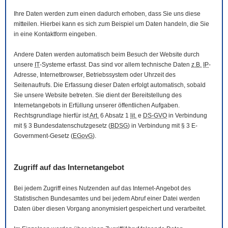
Ihre Daten werden zum einen dadurch erhoben, dass Sie uns diese
mitteilen. Hierbei kann es sich zum Beispiel um Daten handeln, die Sie
in eine Kontaktform eingeben.
Andere Daten werden automatisch beim Besuch der
Website
durch
unsere
IT
-Systeme erfasst. Das sind vor allem technische Daten
z.B.
IP
-
Adresse,
Internetbrowser
, Betriebssystem oder Uhrzeit des
Seitenaufrufs. Die Erfassung dieser Daten erfolgt automatisch, sobald
Sie unsere
Website
betreten. Sie dient der Bereitstellung des
Internetangebots in Erfüllung unserer öffentlichen Aufgaben.
Rechtsgrundlage hierfür ist
Art.
6 Absatz 1
lit.
e
DS-GVO
in Verbindung
mit § 3
Bundesdatenschutzgesetz
(
BDSG
) in Verbindung mit § 3
E-
Government
-Gesetz
(
EGovG
).
Zugriff auf das Internetangebot
Bei jedem Zugriff eines Nutzenden auf das Internet-Angebot des
Statistischen Bundesamtes und bei jedem Abruf einer Datei werden
Daten über diesen Vorgang anonymisiert gespeichert und verarbeitet.