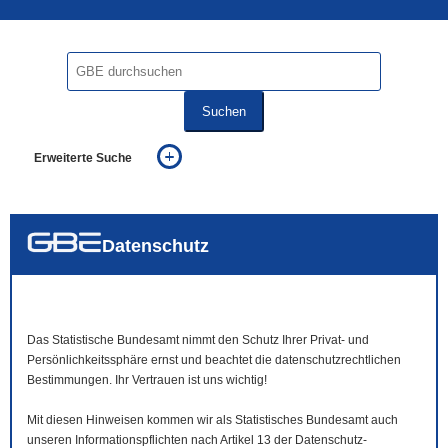
Suchen
Erweiterte Suche
... alle Worte
... eines der Worte
... genau diesen Ausdruck
auch in allen Texten suchen (Volltextsuche)
Datenschutz
auch Synonyme einbeziehen
auch ähnlich geschriebenes einbeziehen
Das Statistische Bundesamt nimmt den Schutz Ihrer Privat- und
Persönlichkeitssphäre ernst und beachtet die datenschutzrechtlichen
Bestimmungen. Ihr Vertrauen ist uns wichtig!
Mit diesen Hinweisen kommen wir als Statistisches Bundesamt auch
unseren Informationspflichten nach Artikel 13 der Datenschutz-