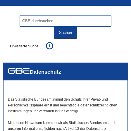
Suchen
Erweiterte Suche
... alle Worte
... eines der Worte
... genau diesen Ausdruck
auch in allen Texten suchen (Volltextsuche)
Datenschutz
auch Synonyme einbeziehen
auch ähnlich geschriebenes einbeziehen
Das Statistische Bundesamt nimmt den Schutz Ihrer Privat- und
Persönlichkeitssphäre ernst und beachtet die datenschutzrechtlichen
Bestimmungen. Ihr Vertrauen ist uns wichtig!
Mit diesen Hinweisen kommen wir als Statistisches Bundesamt auch
unseren Informationspflichten nach Artikel 13 der Datenschutz-