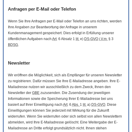
Anfragen per
E-Mail
oder Telefon
Wenn Sie Ihre Anfragen per
E-Mail
oder Telefon an uns richten, werden
Ihre Angaben zur Beantwortung der Anfrage in unserem
Kundenmanagement gespeichert. Dies erfolgt in Erfüllung unserer
öffentlichen Aufgaben nach
Art
. 6 Absatz 1
lit.
e)
DS-GVO
i.V.m.
§ 3
BDSG
.
Newsletter
Wir eröffnen die Möglichkeit, sich als Empfänger für unseren
Newsletter
zu registrieren. Dafür müssen Sie Ihre
E-Mail
adresse angeben. Ihre
E-
Mail
adresse nutzen wir ausschließlich zu dem Zweck, Ihnen den
Newsletter
der
GBE
zuzusenden. Die Zusendung der jeweiligen
Informationen sowie die Speicherung Ihrer
E-Mail
adresse bei uns
basiert auf Ihrer Einwilligung nach
Art
. 6
Abs.
1
lit.
a)
DS-GVO
. Diese
Einwilligungen können Sie jederzeit mit Wirkung für die Zukunft
widerrufen. Wenn Sie widerrufen oder sich selbst von allen
Newslettern
abmelden, wird Ihre
E-Mail
adresse gelöscht. Eine Weitergabe der
E-
Mail
adresse an Dritte erfolgt grundsätzlich nicht. Ihnen stehen