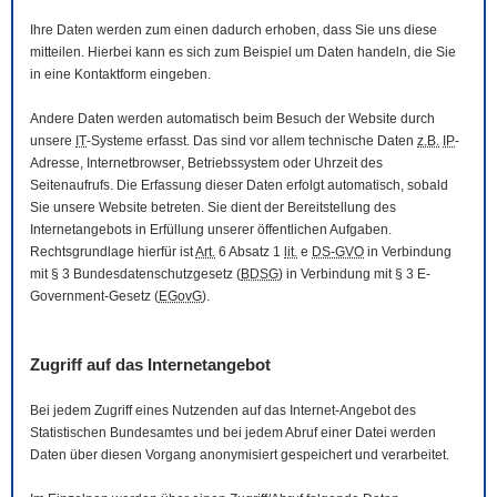
Ihre Daten werden zum einen dadurch erhoben, dass Sie uns diese
mitteilen. Hierbei kann es sich zum Beispiel um Daten handeln, die Sie
in eine Kontaktform eingeben.
Andere Daten werden automatisch beim Besuch der
Website
durch
unsere
IT
-Systeme erfasst. Das sind vor allem technische Daten
z.B.
IP
-
Adresse,
Internetbrowser
, Betriebssystem oder Uhrzeit des
Seitenaufrufs. Die Erfassung dieser Daten erfolgt automatisch, sobald
Sie unsere
Website
betreten. Sie dient der Bereitstellung des
Internetangebots in Erfüllung unserer öffentlichen Aufgaben.
Rechtsgrundlage hierfür ist
Art.
6 Absatz 1
lit.
e
DS-GVO
in Verbindung
mit § 3
Bundesdatenschutzgesetz
(
BDSG
) in Verbindung mit § 3
E-
Government
-Gesetz
(
EGovG
).
Zugriff auf das Internetangebot
Bei jedem Zugriff eines Nutzenden auf das Internet-Angebot des
Statistischen Bundesamtes und bei jedem Abruf einer Datei werden
Daten über diesen Vorgang anonymisiert gespeichert und verarbeitet.