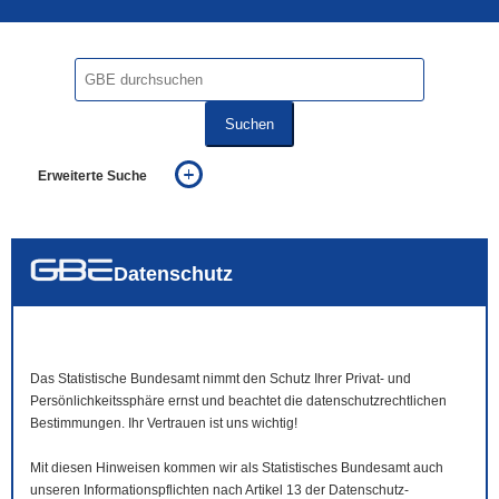
Suchen
Erweiterte Suche
... alle Worte
... eines der Worte
... genau diesen Ausdruck
auch in allen Texten suchen (Volltextsuche)
Datenschutz
auch Synonyme einbeziehen
auch ähnlich geschriebenes einbeziehen
Das Statistische Bundesamt nimmt den Schutz Ihrer Privat- und
Persönlichkeitssphäre ernst und beachtet die datenschutzrechtlichen
Bestimmungen. Ihr Vertrauen ist uns wichtig!
Mit diesen Hinweisen kommen wir als Statistisches Bundesamt auch
unseren Informationspflichten nach Artikel 13 der Datenschutz-