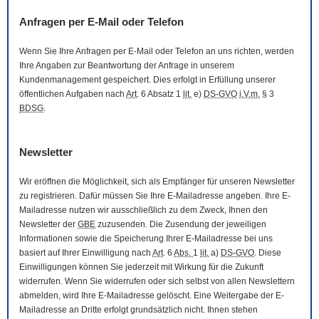
Anfragen per
E-Mail
oder Telefon
Wenn Sie Ihre Anfragen per
E-Mail
oder Telefon an uns richten, werden
Ihre Angaben zur Beantwortung der Anfrage in unserem
Kundenmanagement gespeichert. Dies erfolgt in Erfüllung unserer
öffentlichen Aufgaben nach
Art
. 6 Absatz 1
lit.
e)
DS-GVO
i.V.m.
§ 3
BDSG
.
Newsletter
Wir eröffnen die Möglichkeit, sich als Empfänger für unseren
Newsletter
zu registrieren. Dafür müssen Sie Ihre
E-Mail
adresse angeben. Ihre
E-
Mail
adresse nutzen wir ausschließlich zu dem Zweck, Ihnen den
Newsletter
der
GBE
zuzusenden. Die Zusendung der jeweiligen
Informationen sowie die Speicherung Ihrer
E-Mail
adresse bei uns
basiert auf Ihrer Einwilligung nach
Art
. 6
Abs.
1
lit.
a)
DS-GVO
. Diese
Einwilligungen können Sie jederzeit mit Wirkung für die Zukunft
widerrufen. Wenn Sie widerrufen oder sich selbst von allen
Newslettern
abmelden, wird Ihre
E-Mail
adresse gelöscht. Eine Weitergabe der
E-
Mail
adresse an Dritte erfolgt grundsätzlich nicht. Ihnen stehen