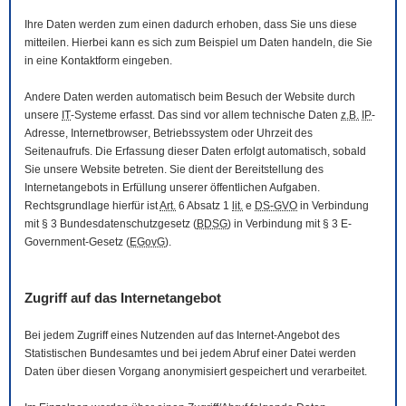
Ihre Daten werden zum einen dadurch erhoben, dass Sie uns diese
mitteilen. Hierbei kann es sich zum Beispiel um Daten handeln, die Sie
in eine Kontaktform eingeben.
Andere Daten werden automatisch beim Besuch der
Website
durch
unsere
IT
-Systeme erfasst. Das sind vor allem technische Daten
z.B.
IP
-
Adresse,
Internetbrowser
, Betriebssystem oder Uhrzeit des
Seitenaufrufs. Die Erfassung dieser Daten erfolgt automatisch, sobald
Sie unsere
Website
betreten. Sie dient der Bereitstellung des
Internetangebots in Erfüllung unserer öffentlichen Aufgaben.
Rechtsgrundlage hierfür ist
Art.
6 Absatz 1
lit.
e
DS-GVO
in Verbindung
mit § 3
Bundesdatenschutzgesetz
(
BDSG
) in Verbindung mit § 3
E-
Government
-Gesetz
(
EGovG
).
Zugriff auf das Internetangebot
Bei jedem Zugriff eines Nutzenden auf das Internet-Angebot des
Statistischen Bundesamtes und bei jedem Abruf einer Datei werden
Daten über diesen Vorgang anonymisiert gespeichert und verarbeitet.