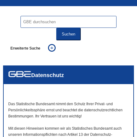
Suchen
Erweiterte Suche
... alle Worte
... eines der Worte
... genau diesen Ausdruck
auch in allen Texten suchen (Volltextsuche)
Datenschutz
auch Synonyme einbeziehen
auch ähnlich geschriebenes einbeziehen
Das Statistische Bundesamt nimmt den Schutz Ihrer Privat- und
Persönlichkeitssphäre ernst und beachtet die datenschutzrechtlichen
Bestimmungen. Ihr Vertrauen ist uns wichtig!
Mit diesen Hinweisen kommen wir als Statistisches Bundesamt auch
unseren Informationspflichten nach Artikel 13 der Datenschutz-