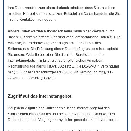
Ihre Daten werden zum einen dadurch erhoben, dass Sie uns diese
mitteilen. Hierbei kann es sich zum Beispiel um Daten handeln, die Sie
in eine Kontaktform eingeben.
Andere Daten werden automatisch beim Besuch der
Website
durch
unsere
IT
-Systeme erfasst. Das sind vor allem technische Daten
z.B.
IP
-
Adresse,
Internetbrowser
, Betriebssystem oder Uhrzeit des
Seitenaufrufs. Die Erfassung dieser Daten erfolgt automatisch, sobald
Sie unsere
Website
betreten. Sie dient der Bereitstellung des
Internetangebots in Erfüllung unserer öffentlichen Aufgaben.
Rechtsgrundlage hierfür ist
Art.
6 Absatz 1
lit.
e
DS-GVO
in Verbindung
mit § 3
Bundesdatenschutzgesetz
(
BDSG
) in Verbindung mit § 3
E-
Government
-Gesetz
(
EGovG
).
Zugriff auf das Internetangebot
Bei jedem Zugriff eines Nutzenden auf das Internet-Angebot des
Statistischen Bundesamtes und bei jedem Abruf einer Datei werden
Daten über diesen Vorgang anonymisiert gespeichert und verarbeitet.