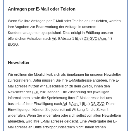
Anfragen per
E-Mail
oder Telefon
Wenn Sie Ihre Anfragen per
E-Mail
oder Telefon an uns richten, werden
Ihre Angaben zur Beantwortung der Anfrage in unserem
Kundenmanagement gespeichert. Dies erfolgt in Erfüllung unserer
öffentlichen Aufgaben nach
Art
. 6 Absatz 1
lit.
e)
DS-GVO
i.V.m.
§ 3
BDSG
.
Newsletter
Wir eröffnen die Möglichkeit, sich als Empfänger für unseren
Newsletter
zu registrieren. Dafür müssen Sie Ihre
E-Mail
adresse angeben. Ihre
E-
Mail
adresse nutzen wir ausschließlich zu dem Zweck, Ihnen den
Newsletter
der
GBE
zuzusenden. Die Zusendung der jeweiligen
Informationen sowie die Speicherung Ihrer
E-Mail
adresse bei uns
basiert auf Ihrer Einwilligung nach
Art
. 6
Abs.
1
lit.
a)
DS-GVO
. Diese
Einwilligungen können Sie jederzeit mit Wirkung für die Zukunft
widerrufen. Wenn Sie widerrufen oder sich selbst von allen
Newslettern
abmelden, wird Ihre
E-Mail
adresse gelöscht. Eine Weitergabe der
E-
Mail
adresse an Dritte erfolgt grundsätzlich nicht. Ihnen stehen