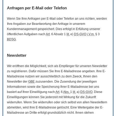
Anfragen per
E-Mail
oder Telefon
Wenn Sie Ihre Anfragen per
E-Mail
oder Telefon an uns richten, werden
Ihre Angaben zur Beantwortung der Anfrage in unserem
Kundenmanagement gespeichert. Dies erfolgt in Erfüllung unserer
öffentlichen Aufgaben nach
Art
. 6 Absatz 1
lit.
e)
DS-GVO
i.V.m.
§ 3
BDSG
.
Newsletter
Wir eröffnen die Möglichkeit, sich als Empfänger für unseren
Newsletter
zu registrieren. Dafür müssen Sie Ihre
E-Mail
adresse angeben. Ihre
E-
Mail
adresse nutzen wir ausschließlich zu dem Zweck, Ihnen den
Newsletter
der
GBE
zuzusenden. Die Zusendung der jeweiligen
Informationen sowie die Speicherung Ihrer
E-Mail
adresse bei uns
basiert auf Ihrer Einwilligung nach
Art
. 6
Abs.
1
lit.
a)
DS-GVO
. Diese
Einwilligungen können Sie jederzeit mit Wirkung für die Zukunft
widerrufen. Wenn Sie widerrufen oder sich selbst von allen
Newslettern
abmelden, wird Ihre
E-Mail
adresse gelöscht. Eine Weitergabe der
E-
Mail
adresse an Dritte erfolgt grundsätzlich nicht. Ihnen stehen