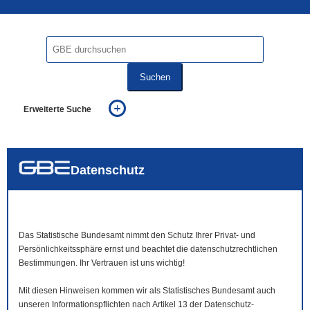
Suchen
Erweiterte Suche
... alle Worte
... eines der Worte
... genau diesen Ausdruck
auch in allen Texten suchen (Volltextsuche)
Datenschutz
auch Synonyme einbeziehen
auch ähnlich geschriebenes einbeziehen
Das Statistische Bundesamt nimmt den Schutz Ihrer Privat- und
Persönlichkeitssphäre ernst und beachtet die datenschutzrechtlichen
Bestimmungen. Ihr Vertrauen ist uns wichtig!
Mit diesen Hinweisen kommen wir als Statistisches Bundesamt auch
unseren Informationspflichten nach Artikel 13 der Datenschutz-