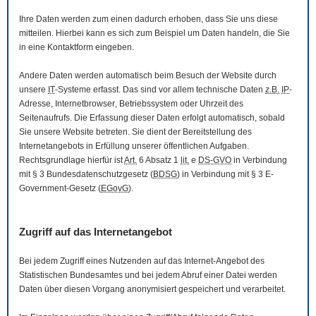
Ihre Daten werden zum einen dadurch erhoben, dass Sie uns diese
mitteilen. Hierbei kann es sich zum Beispiel um Daten handeln, die Sie
in eine Kontaktform eingeben.
Andere Daten werden automatisch beim Besuch der
Website
durch
unsere
IT
-Systeme erfasst. Das sind vor allem technische Daten
z.B.
IP
-
Adresse,
Internetbrowser
, Betriebssystem oder Uhrzeit des
Seitenaufrufs. Die Erfassung dieser Daten erfolgt automatisch, sobald
Sie unsere
Website
betreten. Sie dient der Bereitstellung des
Internetangebots in Erfüllung unserer öffentlichen Aufgaben.
Rechtsgrundlage hierfür ist
Art.
6 Absatz 1
lit.
e
DS-GVO
in Verbindung
mit § 3
Bundesdatenschutzgesetz
(
BDSG
) in Verbindung mit § 3
E-
Government
-Gesetz
(
EGovG
).
Zugriff auf das Internetangebot
Bei jedem Zugriff eines Nutzenden auf das Internet-Angebot des
Statistischen Bundesamtes und bei jedem Abruf einer Datei werden
Daten über diesen Vorgang anonymisiert gespeichert und verarbeitet.