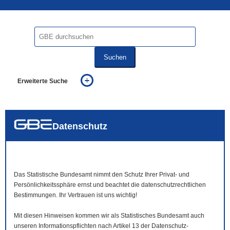
Suchen
Erweiterte Suche
... alle Worte
... eines der Worte
... genau diesen Ausdruck
auch in allen Texten suchen (Volltextsuche)
Datenschutz
auch Synonyme einbeziehen
auch ähnlich geschriebenes einbeziehen
Das Statistische Bundesamt nimmt den Schutz Ihrer Privat- und
Persönlichkeitssphäre ernst und beachtet die datenschutzrechtlichen
Bestimmungen. Ihr Vertrauen ist uns wichtig!
Mit diesen Hinweisen kommen wir als Statistisches Bundesamt auch
unseren Informationspflichten nach Artikel 13 der Datenschutz-