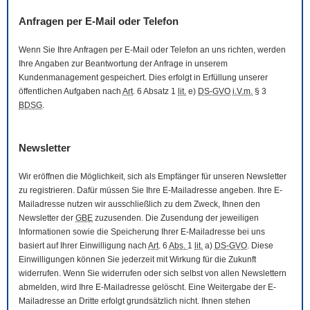
Anfragen per
E-Mail
oder Telefon
Wenn Sie Ihre Anfragen per
E-Mail
oder Telefon an uns richten, werden
Ihre Angaben zur Beantwortung der Anfrage in unserem
Kundenmanagement gespeichert. Dies erfolgt in Erfüllung unserer
öffentlichen Aufgaben nach
Art
. 6 Absatz 1
lit.
e)
DS-GVO
i.V.m.
§ 3
BDSG
.
Newsletter
Wir eröffnen die Möglichkeit, sich als Empfänger für unseren
Newsletter
zu registrieren. Dafür müssen Sie Ihre
E-Mail
adresse angeben. Ihre
E-
Mail
adresse nutzen wir ausschließlich zu dem Zweck, Ihnen den
Newsletter
der
GBE
zuzusenden. Die Zusendung der jeweiligen
Informationen sowie die Speicherung Ihrer
E-Mail
adresse bei uns
basiert auf Ihrer Einwilligung nach
Art
. 6
Abs.
1
lit.
a)
DS-GVO
. Diese
Einwilligungen können Sie jederzeit mit Wirkung für die Zukunft
widerrufen. Wenn Sie widerrufen oder sich selbst von allen
Newslettern
abmelden, wird Ihre
E-Mail
adresse gelöscht. Eine Weitergabe der
E-
Mail
adresse an Dritte erfolgt grundsätzlich nicht. Ihnen stehen