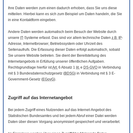
Ihre Daten werden zum einen dadurch erhoben, dass Sie uns diese
mitteilen. Hierbei kann es sich zum Beispiel um Daten handeln, die Sie
in eine Kontaktform eingeben.
Andere Daten werden automatisch beim Besuch der
Website
durch
unsere
IT
-Systeme erfasst. Das sind vor allem technische Daten
z.B.
IP
-
Adresse,
Internetbrowser
, Betriebssystem oder Uhrzeit des
Seitenaufrufs. Die Erfassung dieser Daten erfolgt automatisch, sobald
Sie unsere
Website
betreten. Sie dient der Bereitstellung des
Internetangebots in Erfüllung unserer öffentlichen Aufgaben.
Rechtsgrundlage hierfür ist
Art.
6 Absatz 1
lit.
e
DS-GVO
in Verbindung
mit § 3
Bundesdatenschutzgesetz
(
BDSG
) in Verbindung mit § 3
E-
Government
-Gesetz
(
EGovG
).
Zugriff auf das Internetangebot
Bei jedem Zugriff eines Nutzenden auf das Internet-Angebot des
Statistischen Bundesamtes und bei jedem Abruf einer Datei werden
Daten über diesen Vorgang anonymisiert gespeichert und verarbeitet.