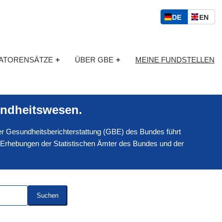
S
D
E
DE
EN
p
E
N
r
U
G
a
T
L
c
KATORENSÄTZE
+
ÜBER GBE
+
MEINE FUNDSTELLEN
S
I
h
C
S
a
H
C
u
H
s
ndheitswesen.
w
a
 der Gesundheitsberichterstattung (GBE) des Bundes führt
h
l
 Erhebungen der Statistischen Ämter des Bundes und der
Suchen