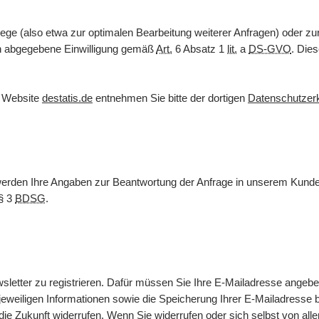
ege (also etwa zur optimalen Bearbeitung weiterer Anfragen) oder z
nen abgegebene Einwilligung gemäß
Art.
6 Absatz 1
lit.
a
DS-GVO
. Dies
r
Website
destatis.de
entnehmen Sie bitte der dortigen
Datenschutzer
 werden Ihre Angaben zur Beantwortung der Anfrage in unserem Kunde
§ 3
BDSG
.
sletter
zu registrieren. Dafür müssen Sie Ihre
E-Mail
adresse angebe
weiligen Informationen sowie die Speicherung Ihrer
E-Mail
adresse b
 die Zukunft widerrufen. Wenn Sie widerrufen oder sich selbst von all