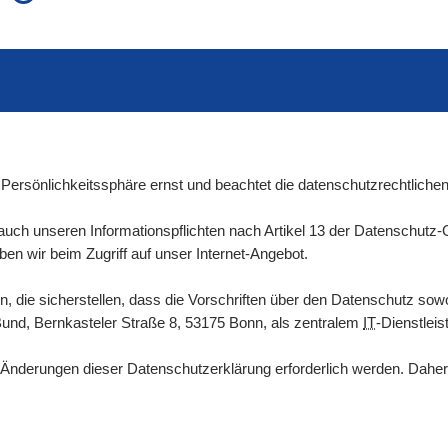
auch in allen Texten suchen (Volltextsuche)
e
auch Synonyme einbeziehen
 Ausdruck
auch ähnlich geschriebenes einbeziehen
Persönlichkeitssphäre ernst und beachtet die datenschutzrechtlichen
uch unseren Informationspflichten nach Artikel 13 der Datenschutz
 wir beim Zugriff auf unser Internet-Angebot.
 die sicherstellen, dass die Vorschriften über den Datenschutz sowo
Bund, Bernkasteler Straße 8, 53175 Bonn, als zentralem
IT
-Dienstleis
nderungen dieser Datenschutzerklärung erforderlich werden. Daher 