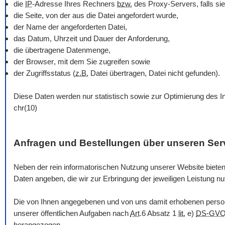
die
IP
-Adresse Ihres Rechners
bzw.
des Proxy-Servers, falls sie
die Seite, von der aus die Datei angefordert wurde,
der Name der angeforderten Datei,
das Datum, Uhrzeit und Dauer der Anforderung,
die übertragene Datenmenge,
der
Browser
, mit dem Sie zugreifen sowie
der Zugriffsstatus (
z.B.
Datei übertragen, Datei nicht gefunden).
Diese Daten werden nur statistisch sowie zur Optimierung des In
chr(10)
Anfragen und Bestellungen über unseren Ser
Neben der rein informatorischen Nutzung unserer
Website
bieten
Daten angeben, die wir zur Erbringung der jeweiligen Leistung n
Die von Ihnen angegebenen und von uns damit erhobenen person
unserer öffentlichen Aufgaben nach
Art
.6 Absatz 1
lit.
e)
DS-GV
herangezogen.