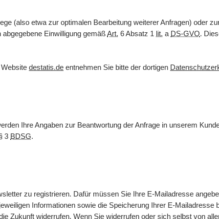
ege (also etwa zur optimalen Bearbeitung weiterer Anfragen) oder z
nen abgegebene Einwilligung gemäß
Art.
6 Absatz 1
lit.
a
DS-GVO
. Dies
r
Website
destatis.de
entnehmen Sie bitte der dortigen
Datenschutzer
 werden Ihre Angaben zur Beantwortung der Anfrage in unserem Kunde
§ 3
BDSG
.
sletter
zu registrieren. Dafür müssen Sie Ihre
E-Mail
adresse angebe
weiligen Informationen sowie die Speicherung Ihrer
E-Mail
adresse b
 die Zukunft widerrufen. Wenn Sie widerrufen oder sich selbst von all