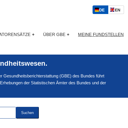
S
D
E
DE
EN
p
E
N
r
U
G
a
T
L
c
KATORENSÄTZE
+
ÜBER GBE
+
MEINE FUNDSTELLEN
S
I
h
C
S
a
H
C
u
H
s
ndheitswesen.
w
a
 der Gesundheitsberichterstattung (GBE) des Bundes führt
h
l
 Erhebungen der Statistischen Ämter des Bundes und der
Suchen