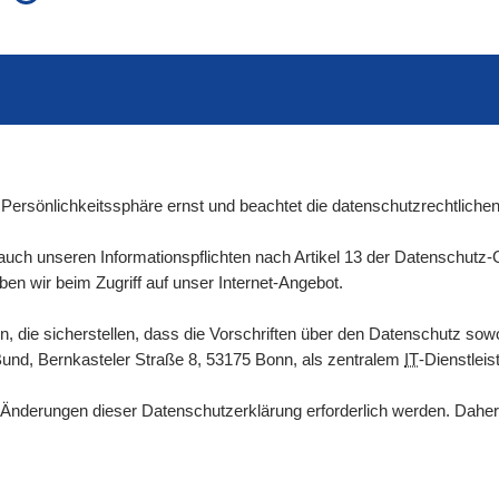
auch in allen Texten suchen (Volltextsuche)
e
auch Synonyme einbeziehen
 Ausdruck
auch ähnlich geschriebenes einbeziehen
Persönlichkeitssphäre ernst und beachtet die datenschutzrechtlichen
uch unseren Informationspflichten nach Artikel 13 der Datenschutz
 wir beim Zugriff auf unser Internet-Angebot.
 die sicherstellen, dass die Vorschriften über den Datenschutz sowo
Bund, Bernkasteler Straße 8, 53175 Bonn, als zentralem
IT
-Dienstleis
nderungen dieser Datenschutzerklärung erforderlich werden. Daher 