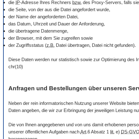
die
IP
-Adresse Ihres Rechners
bzw.
des Proxy-Servers, falls sie
die Seite, von der aus die Datei angefordert wurde,
der Name der angeforderten Datei,
das Datum, Uhrzeit und Dauer der Anforderung,
die übertragene Datenmenge,
der
Browser
, mit dem Sie zugreifen sowie
der Zugriffsstatus (
z.B.
Datei übertragen, Datei nicht gefunden).
Diese Daten werden nur statistisch sowie zur Optimierung des In
chr(10)
Anfragen und Bestellungen über unseren Ser
Neben der rein informatorischen Nutzung unserer
Website
bieten
Daten angeben, die wir zur Erbringung der jeweiligen Leistung n
Die von Ihnen angegebenen und von uns damit erhobenen person
unserer öffentlichen Aufgaben nach
Art
.6 Absatz 1
lit.
e)
DS-GV
herangezogen.