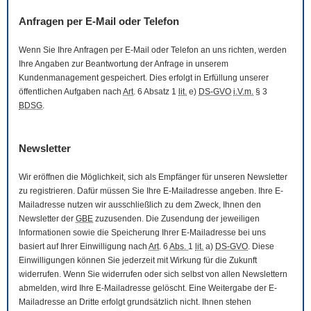
Anfragen per
E-Mail
oder Telefon
Wenn Sie Ihre Anfragen per
E-Mail
oder Telefon an uns richten, werden
Ihre Angaben zur Beantwortung der Anfrage in unserem
Kundenmanagement gespeichert. Dies erfolgt in Erfüllung unserer
öffentlichen Aufgaben nach
Art
. 6 Absatz 1
lit.
e)
DS-GVO
i.V.m.
§ 3
BDSG
.
Newsletter
Wir eröffnen die Möglichkeit, sich als Empfänger für unseren
Newsletter
zu registrieren. Dafür müssen Sie Ihre
E-Mail
adresse angeben. Ihre
E-
Mail
adresse nutzen wir ausschließlich zu dem Zweck, Ihnen den
Newsletter
der
GBE
zuzusenden. Die Zusendung der jeweiligen
Informationen sowie die Speicherung Ihrer
E-Mail
adresse bei uns
basiert auf Ihrer Einwilligung nach
Art
. 6
Abs.
1
lit.
a)
DS-GVO
. Diese
Einwilligungen können Sie jederzeit mit Wirkung für die Zukunft
widerrufen. Wenn Sie widerrufen oder sich selbst von allen
Newslettern
abmelden, wird Ihre
E-Mail
adresse gelöscht. Eine Weitergabe der
E-
Mail
adresse an Dritte erfolgt grundsätzlich nicht. Ihnen stehen