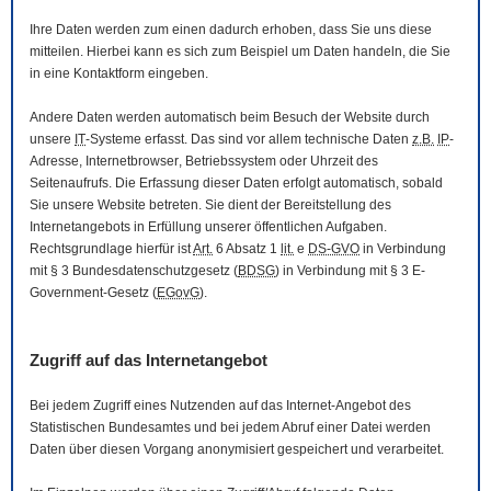
Ihre Daten werden zum einen dadurch erhoben, dass Sie uns diese
mitteilen. Hierbei kann es sich zum Beispiel um Daten handeln, die Sie
in eine Kontaktform eingeben.
Andere Daten werden automatisch beim Besuch der
Website
durch
unsere
IT
-Systeme erfasst. Das sind vor allem technische Daten
z.B.
IP
-
Adresse,
Internetbrowser
, Betriebssystem oder Uhrzeit des
Seitenaufrufs. Die Erfassung dieser Daten erfolgt automatisch, sobald
Sie unsere
Website
betreten. Sie dient der Bereitstellung des
Internetangebots in Erfüllung unserer öffentlichen Aufgaben.
Rechtsgrundlage hierfür ist
Art.
6 Absatz 1
lit.
e
DS-GVO
in Verbindung
mit § 3
Bundesdatenschutzgesetz
(
BDSG
) in Verbindung mit § 3
E-
Government
-Gesetz
(
EGovG
).
Zugriff auf das Internetangebot
Bei jedem Zugriff eines Nutzenden auf das Internet-Angebot des
Statistischen Bundesamtes und bei jedem Abruf einer Datei werden
Daten über diesen Vorgang anonymisiert gespeichert und verarbeitet.