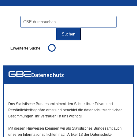
Suchen
Erweiterte Suche
... alle Worte
... eines der Worte
... genau diesen Ausdruck
auch in allen Texten suchen (Volltextsuche)
Datenschutz
auch Synonyme einbeziehen
auch ähnlich geschriebenes einbeziehen
Das Statistische Bundesamt nimmt den Schutz Ihrer Privat- und
Persönlichkeitssphäre ernst und beachtet die datenschutzrechtlichen
Bestimmungen. Ihr Vertrauen ist uns wichtig!
Mit diesen Hinweisen kommen wir als Statistisches Bundesamt auch
unseren Informationspflichten nach Artikel 13 der Datenschutz-