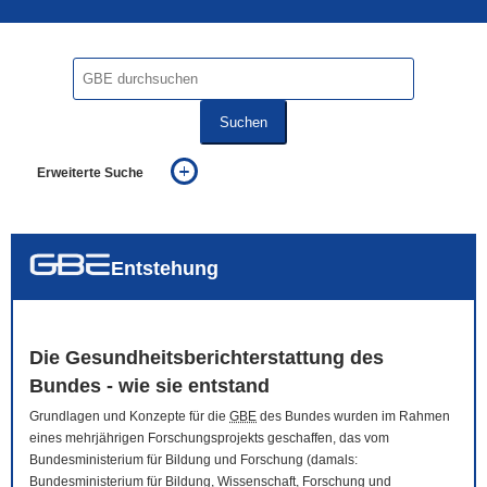
Suchen
Erweiterte Suche
... alle Worte
... eines der Worte
... genau diesen Ausdruck
auch in allen Texten suchen (Volltextsuche)
Entstehung
auch Synonyme einbeziehen
auch ähnlich geschriebenes einbeziehen
Die Gesundheitsberichterstattung des
Bundes - wie sie entstand
Grundlagen und Konzepte für die
GBE
des Bundes wurden im Rahmen
eines mehrjährigen Forschungsprojekts geschaffen, das vom
Bundesministerium für Bildung und Forschung (damals:
Bundesministerium für Bildung, Wissenschaft, Forschung und