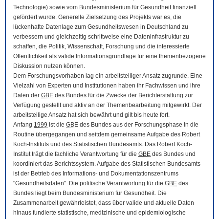
Technologie) sowie vom Bundesministerium für Gesundheit finanziell
gefördert wurde. Generelle Zielsetzung des Projekts war es, die
lückenhafte Datenlage zum Gesundheitswesen in Deutschland zu
verbessern und gleichzeitig schrittweise eine Dateninfrastruktur zu
schaffen, die Politik, Wissenschaft, Forschung und die interessierte
Öffentlichkeit als valide Informationsgrundlage für eine themenbezogene
Diskussion nutzen können.
Dem Forschungsvorhaben lag ein arbeitsteiliger Ansatz zugrunde. Eine
Vielzahl von Experten und Institutionen haben ihr Fachwissen und ihre
Daten der
GBE
des Bundes für die Zwecke der Berichterstattung zur
Verfügung gestellt und aktiv an der Themenbearbeitung mitgewirkt. Der
arbeitsteilige Ansatz hat sich bewährt und gilt bis heute fort.
Anfang
1999
ist die
GBE
des Bundes aus der Forschungsphase in die
Routine übergegangen und seitdem gemeinsame Aufgabe des Robert
Koch-Instituts und des Statistischen Bundesamts. Das Robert Koch-
Institut trägt die fachliche Verantwortung für die
GBE
des Bundes und
koordiniert das Berichtssystem. Aufgabe des Statistischen Bundesamts
ist der Betrieb des Informations- und Dokumentationszentrums
"Gesundheitsdaten". Die politische Verantwortung für die
GBE
des
Bundes liegt beim Bundesministerium für Gesundheit. Die
Zusammenarbeit gewährleistet, dass über valide und aktuelle Daten
hinaus fundierte statistische, medizinische und epidemiologische