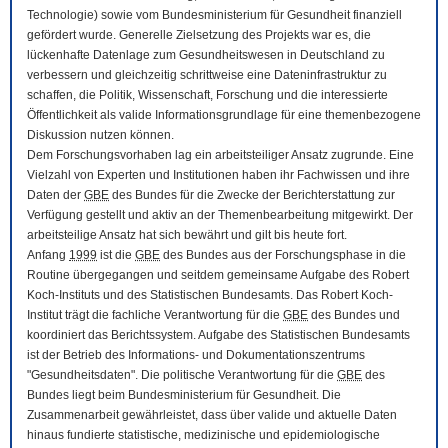
Technologie) sowie vom Bundesministerium für Gesundheit finanziell
gefördert wurde. Generelle Zielsetzung des Projekts war es, die
lückenhafte Datenlage zum Gesundheitswesen in Deutschland zu
verbessern und gleichzeitig schrittweise eine Dateninfrastruktur zu
schaffen, die Politik, Wissenschaft, Forschung und die interessierte
Öffentlichkeit als valide Informationsgrundlage für eine themenbezogene
Diskussion nutzen können.
Dem Forschungsvorhaben lag ein arbeitsteiliger Ansatz zugrunde. Eine
Vielzahl von Experten und Institutionen haben ihr Fachwissen und ihre
Daten der
GBE
des Bundes für die Zwecke der Berichterstattung zur
Verfügung gestellt und aktiv an der Themenbearbeitung mitgewirkt. Der
arbeitsteilige Ansatz hat sich bewährt und gilt bis heute fort.
Anfang
1999
ist die
GBE
des Bundes aus der Forschungsphase in die
Routine übergegangen und seitdem gemeinsame Aufgabe des Robert
Koch-Instituts und des Statistischen Bundesamts. Das Robert Koch-
Institut trägt die fachliche Verantwortung für die
GBE
des Bundes und
koordiniert das Berichtssystem. Aufgabe des Statistischen Bundesamts
ist der Betrieb des Informations- und Dokumentationszentrums
"Gesundheitsdaten". Die politische Verantwortung für die
GBE
des
Bundes liegt beim Bundesministerium für Gesundheit. Die
Zusammenarbeit gewährleistet, dass über valide und aktuelle Daten
hinaus fundierte statistische, medizinische und epidemiologische