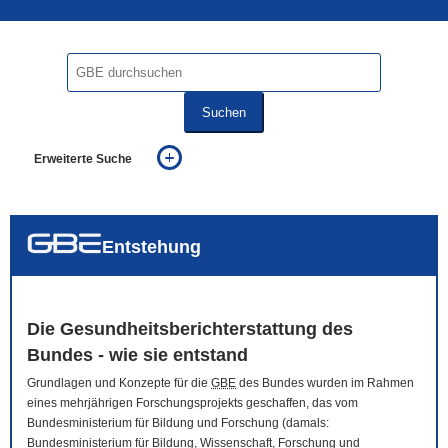
Suchen
Erweiterte Suche
... alle Worte
... eines der Worte
... genau diesen Ausdruck
auch in allen Texten suchen (Volltextsuche)
Entstehung
auch Synonyme einbeziehen
auch ähnlich geschriebenes einbeziehen
Die Gesundheitsberichterstattung des
Bundes - wie sie entstand
Grundlagen und Konzepte für die
GBE
des Bundes wurden im Rahmen
eines mehrjährigen Forschungsprojekts geschaffen, das vom
Bundesministerium für Bildung und Forschung (damals:
Bundesministerium für Bildung, Wissenschaft, Forschung und