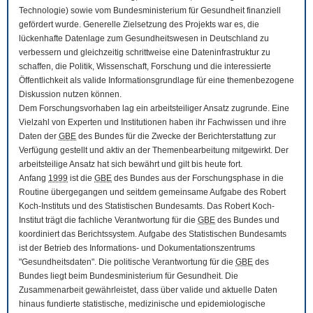
Technologie) sowie vom Bundesministerium für Gesundheit finanziell
gefördert wurde. Generelle Zielsetzung des Projekts war es, die
lückenhafte Datenlage zum Gesundheitswesen in Deutschland zu
verbessern und gleichzeitig schrittweise eine Dateninfrastruktur zu
schaffen, die Politik, Wissenschaft, Forschung und die interessierte
Öffentlichkeit als valide Informationsgrundlage für eine themenbezogene
Diskussion nutzen können.
Dem Forschungsvorhaben lag ein arbeitsteiliger Ansatz zugrunde. Eine
Vielzahl von Experten und Institutionen haben ihr Fachwissen und ihre
Daten der
GBE
des Bundes für die Zwecke der Berichterstattung zur
Verfügung gestellt und aktiv an der Themenbearbeitung mitgewirkt. Der
arbeitsteilige Ansatz hat sich bewährt und gilt bis heute fort.
Anfang
1999
ist die
GBE
des Bundes aus der Forschungsphase in die
Routine übergegangen und seitdem gemeinsame Aufgabe des Robert
Koch-Instituts und des Statistischen Bundesamts. Das Robert Koch-
Institut trägt die fachliche Verantwortung für die
GBE
des Bundes und
koordiniert das Berichtssystem. Aufgabe des Statistischen Bundesamts
ist der Betrieb des Informations- und Dokumentationszentrums
"Gesundheitsdaten". Die politische Verantwortung für die
GBE
des
Bundes liegt beim Bundesministerium für Gesundheit. Die
Zusammenarbeit gewährleistet, dass über valide und aktuelle Daten
hinaus fundierte statistische, medizinische und epidemiologische