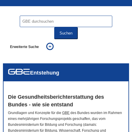
Suchen
Erweiterte Suche
... alle Worte
... eines der Worte
... genau diesen Ausdruck
auch in allen Texten suchen (Volltextsuche)
Entstehung
auch Synonyme einbeziehen
auch ähnlich geschriebenes einbeziehen
Die Gesundheitsberichterstattung des
Bundes - wie sie entstand
Grundlagen und Konzepte für die
GBE
des Bundes wurden im Rahmen
eines mehrjährigen Forschungsprojekts geschaffen, das vom
Bundesministerium für Bildung und Forschung (damals:
Bundesministerium für Bildung, Wissenschaft, Forschung und