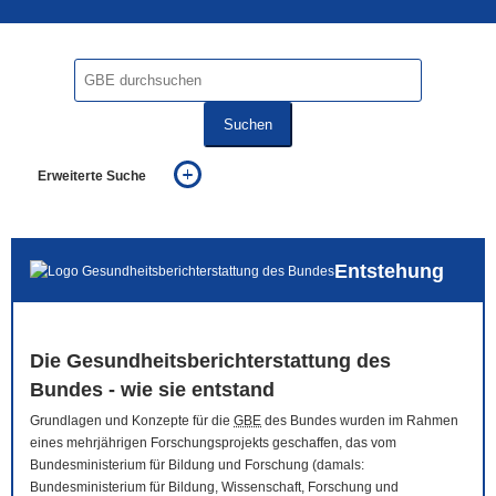
Suchen
Erweiterte Suche
... alle Worte
... eines der Worte
... genau diesen Ausdruck
Entstehung
auch in allen Texten suchen (Volltextsuche)
auch Synonyme einbeziehen
auch ähnlich geschriebenes einbeziehen
Die Gesundheitsberichterstattung des
Bundes - wie sie entstand
Grundlagen und Konzepte für die
GBE
des Bundes wurden im Rahmen
eines mehrjährigen Forschungsprojekts geschaffen, das vom
Bundesministerium für Bildung und Forschung (damals:
Bundesministerium für Bildung, Wissenschaft, Forschung und