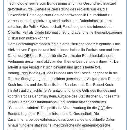
Technologie) sowie vom Bundesministerium für Gesundheit finanziell
gefördert wurde. Generelle Zielsetzung des Projekts war es, die
lückenhafte Datenlage zum Gesundheitswesen in Deutschland zu
verbessern und gleichzeitig schrittweise eine Dateninfrastruktur zu
schaffen, die Politik, Wissenschaft, Forschung und die interessierte
Öffentlichkeit als valide Informationsgrundlage für eine themenbezogene
Diskussion nutzen können.
Dem Forschungsvorhaben lag ein arbeitsteiliger Ansatz zugrunde. Eine
Vielzahl von Experten und Institutionen haben ihr Fachwissen und ihre
Daten der
GBE
des Bundes für die Zwecke der Berichterstattung zur
Verfügung gestellt und aktiv an der Themenbearbeitung mitgewirkt. Der
arbeitsteilige Ansatz hat sich bewährt und gilt bis heute fort.
Anfang
1999
ist die
GBE
des Bundes aus der Forschungsphase in die
Routine übergegangen und seitdem gemeinsame Aufgabe des Robert
Koch-Instituts und des Statistischen Bundesamts. Das Robert Koch-
Institut trägt die fachliche Verantwortung für die
GBE
des Bundes und
koordiniert das Berichtssystem. Aufgabe des Statistischen Bundesamts
ist der Betrieb des Informations- und Dokumentationszentrums
"Gesundheitsdaten". Die politische Verantwortung für die
GBE
des
Bundes liegt beim Bundesministerium für Gesundheit. Die
Zusammenarbeit gewährleistet, dass über valide und aktuelle Daten
hinaus fundierte statistische, medizinische und epidemiologische