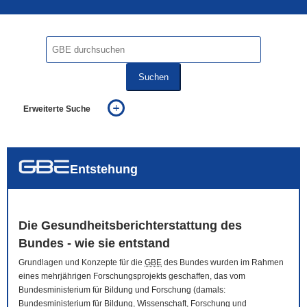
Suchen
Erweiterte Suche
... alle Worte
... eines der Worte
... genau diesen Ausdruck
auch in allen Texten suchen (Volltextsuche)
Entstehung
auch Synonyme einbeziehen
auch ähnlich geschriebenes einbeziehen
Die Gesundheitsberichterstattung des
Bundes - wie sie entstand
Grundlagen und Konzepte für die
GBE
des Bundes wurden im Rahmen
eines mehrjährigen Forschungsprojekts geschaffen, das vom
Bundesministerium für Bildung und Forschung (damals:
Bundesministerium für Bildung, Wissenschaft, Forschung und