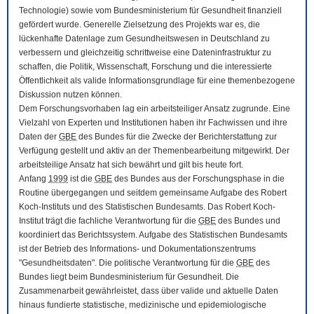
Technologie) sowie vom Bundesministerium für Gesundheit finanziell
gefördert wurde. Generelle Zielsetzung des Projekts war es, die
lückenhafte Datenlage zum Gesundheitswesen in Deutschland zu
verbessern und gleichzeitig schrittweise eine Dateninfrastruktur zu
schaffen, die Politik, Wissenschaft, Forschung und die interessierte
Öffentlichkeit als valide Informationsgrundlage für eine themenbezogene
Diskussion nutzen können.
Dem Forschungsvorhaben lag ein arbeitsteiliger Ansatz zugrunde. Eine
Vielzahl von Experten und Institutionen haben ihr Fachwissen und ihre
Daten der
GBE
des Bundes für die Zwecke der Berichterstattung zur
Verfügung gestellt und aktiv an der Themenbearbeitung mitgewirkt. Der
arbeitsteilige Ansatz hat sich bewährt und gilt bis heute fort.
Anfang
1999
ist die
GBE
des Bundes aus der Forschungsphase in die
Routine übergegangen und seitdem gemeinsame Aufgabe des Robert
Koch-Instituts und des Statistischen Bundesamts. Das Robert Koch-
Institut trägt die fachliche Verantwortung für die
GBE
des Bundes und
koordiniert das Berichtssystem. Aufgabe des Statistischen Bundesamts
ist der Betrieb des Informations- und Dokumentationszentrums
"Gesundheitsdaten". Die politische Verantwortung für die
GBE
des
Bundes liegt beim Bundesministerium für Gesundheit. Die
Zusammenarbeit gewährleistet, dass über valide und aktuelle Daten
hinaus fundierte statistische, medizinische und epidemiologische