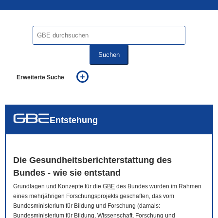
Suchen
Erweiterte Suche
... alle Worte
... eines der Worte
... genau diesen Ausdruck
auch in allen Texten suchen (Volltextsuche)
Entstehung
auch Synonyme einbeziehen
auch ähnlich geschriebenes einbeziehen
Die Gesundheitsberichterstattung des
Bundes - wie sie entstand
Grundlagen und Konzepte für die
GBE
des Bundes wurden im Rahmen
eines mehrjährigen Forschungsprojekts geschaffen, das vom
Bundesministerium für Bildung und Forschung (damals:
Bundesministerium für Bildung, Wissenschaft, Forschung und