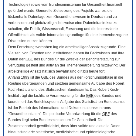
Technologie) sowie vom Bundesministerium für Gesundheit finanziell
gefördert wurde. Generelle Zielsetzung des Projekts war es, die
lückenhafte Datenlage zum Gesundheitswesen in Deutschland zu
verbessern und gleichzeitig schrittweise eine Dateninfrastruktur zu
schaffen, die Politik, Wissenschaft, Forschung und die interessierte
Öffentlichkeit als valide Informationsgrundlage für eine themenbezogene
Diskussion nutzen können.
Dem Forschungsvorhaben lag ein arbeitsteiliger Ansatz zugrunde. Eine
Vielzahl von Experten und Institutionen haben ihr Fachwissen und ihre
Daten der
GBE
des Bundes für die Zwecke der Berichterstattung zur
Verfügung gestellt und aktiv an der Themenbearbeitung mitgewirkt. Der
arbeitsteilige Ansatz hat sich bewährt und gilt bis heute fort.
Anfang
1999
ist die
GBE
des Bundes aus der Forschungsphase in die
Routine übergegangen und seitdem gemeinsame Aufgabe des Robert
Koch-Instituts und des Statistischen Bundesamts. Das Robert Koch-
Institut trägt die fachliche Verantwortung für die
GBE
des Bundes und
koordiniert das Berichtssystem. Aufgabe des Statistischen Bundesamts
ist der Betrieb des Informations- und Dokumentationszentrums
"Gesundheitsdaten". Die politische Verantwortung für die
GBE
des
Bundes liegt beim Bundesministerium für Gesundheit. Die
Zusammenarbeit gewährleistet, dass über valide und aktuelle Daten
hinaus fundierte statistische, medizinische und epidemiologische