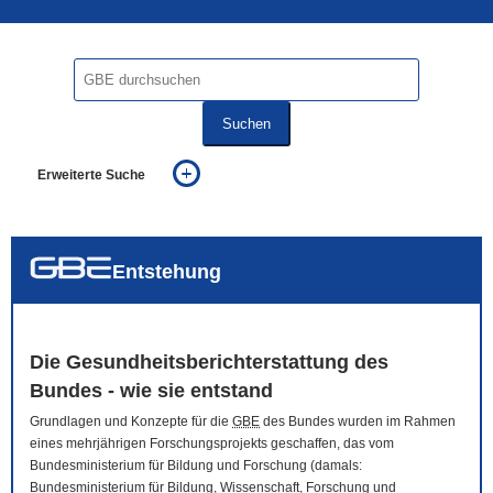
Suchen
Erweiterte Suche
... alle Worte
... eines der Worte
... genau diesen Ausdruck
auch in allen Texten suchen (Volltextsuche)
Entstehung
auch Synonyme einbeziehen
auch ähnlich geschriebenes einbeziehen
Die Gesundheitsberichterstattung des
Bundes - wie sie entstand
Grundlagen und Konzepte für die
GBE
des Bundes wurden im Rahmen
eines mehrjährigen Forschungsprojekts geschaffen, das vom
Bundesministerium für Bildung und Forschung (damals:
Bundesministerium für Bildung, Wissenschaft, Forschung und