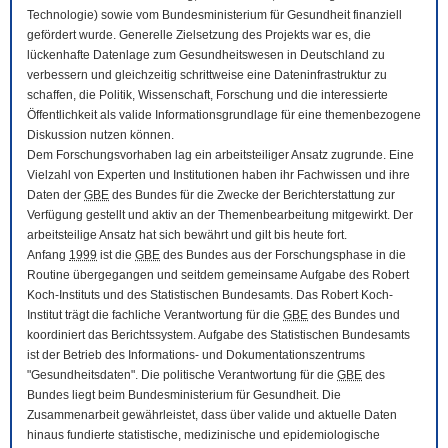
Technologie) sowie vom Bundesministerium für Gesundheit finanziell
gefördert wurde. Generelle Zielsetzung des Projekts war es, die
lückenhafte Datenlage zum Gesundheitswesen in Deutschland zu
verbessern und gleichzeitig schrittweise eine Dateninfrastruktur zu
schaffen, die Politik, Wissenschaft, Forschung und die interessierte
Öffentlichkeit als valide Informationsgrundlage für eine themenbezogene
Diskussion nutzen können.
Dem Forschungsvorhaben lag ein arbeitsteiliger Ansatz zugrunde. Eine
Vielzahl von Experten und Institutionen haben ihr Fachwissen und ihre
Daten der
GBE
des Bundes für die Zwecke der Berichterstattung zur
Verfügung gestellt und aktiv an der Themenbearbeitung mitgewirkt. Der
arbeitsteilige Ansatz hat sich bewährt und gilt bis heute fort.
Anfang
1999
ist die
GBE
des Bundes aus der Forschungsphase in die
Routine übergegangen und seitdem gemeinsame Aufgabe des Robert
Koch-Instituts und des Statistischen Bundesamts. Das Robert Koch-
Institut trägt die fachliche Verantwortung für die
GBE
des Bundes und
koordiniert das Berichtssystem. Aufgabe des Statistischen Bundesamts
ist der Betrieb des Informations- und Dokumentationszentrums
"Gesundheitsdaten". Die politische Verantwortung für die
GBE
des
Bundes liegt beim Bundesministerium für Gesundheit. Die
Zusammenarbeit gewährleistet, dass über valide und aktuelle Daten
hinaus fundierte statistische, medizinische und epidemiologische