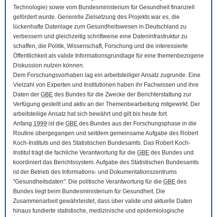
Technologie) sowie vom Bundesministerium für Gesundheit finanziell
gefördert wurde. Generelle Zielsetzung des Projekts war es, die
lückenhafte Datenlage zum Gesundheitswesen in Deutschland zu
verbessern und gleichzeitig schrittweise eine Dateninfrastruktur zu
schaffen, die Politik, Wissenschaft, Forschung und die interessierte
Öffentlichkeit als valide Informationsgrundlage für eine themenbezogene
Diskussion nutzen können.
Dem Forschungsvorhaben lag ein arbeitsteiliger Ansatz zugrunde. Eine
Vielzahl von Experten und Institutionen haben ihr Fachwissen und ihre
Daten der
GBE
des Bundes für die Zwecke der Berichterstattung zur
Verfügung gestellt und aktiv an der Themenbearbeitung mitgewirkt. Der
arbeitsteilige Ansatz hat sich bewährt und gilt bis heute fort.
Anfang
1999
ist die
GBE
des Bundes aus der Forschungsphase in die
Routine übergegangen und seitdem gemeinsame Aufgabe des Robert
Koch-Instituts und des Statistischen Bundesamts. Das Robert Koch-
Institut trägt die fachliche Verantwortung für die
GBE
des Bundes und
koordiniert das Berichtssystem. Aufgabe des Statistischen Bundesamts
ist der Betrieb des Informations- und Dokumentationszentrums
"Gesundheitsdaten". Die politische Verantwortung für die
GBE
des
Bundes liegt beim Bundesministerium für Gesundheit. Die
Zusammenarbeit gewährleistet, dass über valide und aktuelle Daten
hinaus fundierte statistische, medizinische und epidemiologische