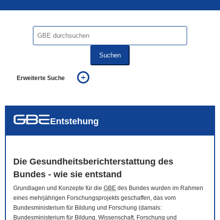
Suchen
Erweiterte Suche
... alle Worte
... eines der Worte
... genau diesen Ausdruck
auch in allen Texten suchen (Volltextsuche)
Entstehung
auch Synonyme einbeziehen
auch ähnlich geschriebenes einbeziehen
Die Gesundheitsberichterstattung des
Bundes - wie sie entstand
Grundlagen und Konzepte für die
GBE
des Bundes wurden im Rahmen
eines mehrjährigen Forschungsprojekts geschaffen, das vom
Bundesministerium für Bildung und Forschung (damals:
Bundesministerium für Bildung, Wissenschaft, Forschung und