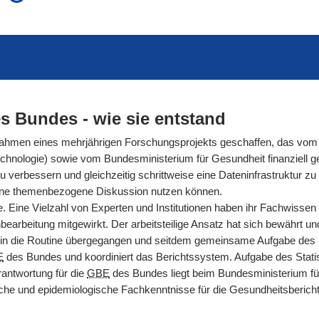
auch in allen Texten suchen (Volltextsuche)
e
auch Synonyme einbeziehen
 Ausdruck
auch ähnlich geschriebenes einbeziehen
s Bundes - wie sie entstand
men eines mehrjährigen Forschungsprojekts geschaffen, das vom 
hnologie) sowie vom Bundesministerium für Gesundheit finanziell gef
rbessern und gleichzeitig schrittweise eine Dateninfrastruktur zu s
ür eine themenbezogene Diskussion nutzen können.
. Eine Vielzahl von Experten und Institutionen haben ihr Fachwissen
arbeitung mitgewirkt. Der arbeitsteilige Ansatz hat sich bewährt und g
n die Routine übergegangen und seitdem gemeinsame Aufgabe des Ro
E
des Bundes und koordiniert das Berichtssystem. Aufgabe des Statis
antwortung für die
GBE
des Bundes liegt beim Bundesministerium fü
nische und epidemiologische Fachkenntnisse für die Gesundheitsberic