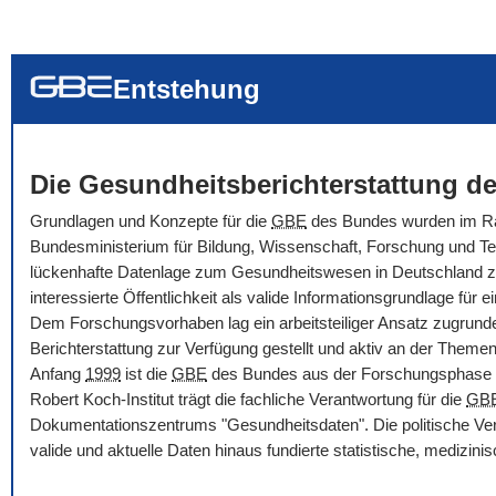
... alle Worte
... eines der Wort
... genau diesen
Entstehung
Die Gesundheitsberichterstattung de
Grundlagen und Konzepte für die
GBE
des Bundes wurden im Rah
Bundesministerium für Bildung, Wissenschaft, Forschung und Tec
lückenhafte Datenlage zum Gesundheitswesen in Deutschland zu ve
interessierte Öffentlichkeit als valide Informationsgrundlage f
Dem Forschungsvorhaben lag ein arbeitsteiliger Ansatz zugrunde
Berichterstattung zur Verfügung gestellt und aktiv an der Themenbe
Anfang
1999
ist die
GBE
des Bundes aus der Forschungsphase i
Robert Koch-Institut trägt die fachliche Verantwortung für die
GB
Dokumentationszentrums "Gesundheitsdaten". Die politische Ver
valide und aktuelle Daten hinaus fundierte statistische, medizi