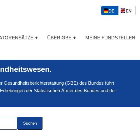
S
D
E
DE
EN
p
E
N
r
U
G
a
T
L
c
KATORENSÄTZE
+
ÜBER GBE
+
MEINE FUNDSTELLEN
S
I
h
C
S
a
H
C
u
H
s
ndheitswesen.
w
a
 der Gesundheitsberichterstattung (GBE) des Bundes führt
h
l
 Erhebungen der Statistischen Ämter des Bundes und der
Suchen