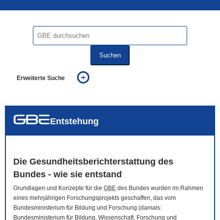
Suchen
Erweiterte Suche
... alle Worte
... eines der Worte
... genau diesen Ausdruck
auch in allen Texten suchen (Volltextsuche)
Entstehung
auch Synonyme einbeziehen
auch ähnlich geschriebenes einbeziehen
Die Gesundheitsberichterstattung des
Bundes - wie sie entstand
Grundlagen und Konzepte für die
GBE
des Bundes wurden im Rahmen
eines mehrjährigen Forschungsprojekts geschaffen, das vom
Bundesministerium für Bildung und Forschung (damals:
Bundesministerium für Bildung, Wissenschaft, Forschung und