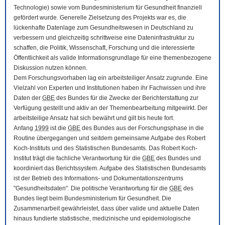
Technologie) sowie vom Bundesministerium für Gesundheit finanziell
gefördert wurde. Generelle Zielsetzung des Projekts war es, die
lückenhafte Datenlage zum Gesundheitswesen in Deutschland zu
verbessern und gleichzeitig schrittweise eine Dateninfrastruktur zu
schaffen, die Politik, Wissenschaft, Forschung und die interessierte
Öffentlichkeit als valide Informationsgrundlage für eine themenbezogene
Diskussion nutzen können.
Dem Forschungsvorhaben lag ein arbeitsteiliger Ansatz zugrunde. Eine
Vielzahl von Experten und Institutionen haben ihr Fachwissen und ihre
Daten der
GBE
des Bundes für die Zwecke der Berichterstattung zur
Verfügung gestellt und aktiv an der Themenbearbeitung mitgewirkt. Der
arbeitsteilige Ansatz hat sich bewährt und gilt bis heute fort.
Anfang
1999
ist die
GBE
des Bundes aus der Forschungsphase in die
Routine übergegangen und seitdem gemeinsame Aufgabe des Robert
Koch-Instituts und des Statistischen Bundesamts. Das Robert Koch-
Institut trägt die fachliche Verantwortung für die
GBE
des Bundes und
koordiniert das Berichtssystem. Aufgabe des Statistischen Bundesamts
ist der Betrieb des Informations- und Dokumentationszentrums
"Gesundheitsdaten". Die politische Verantwortung für die
GBE
des
Bundes liegt beim Bundesministerium für Gesundheit. Die
Zusammenarbeit gewährleistet, dass über valide und aktuelle Daten
hinaus fundierte statistische, medizinische und epidemiologische