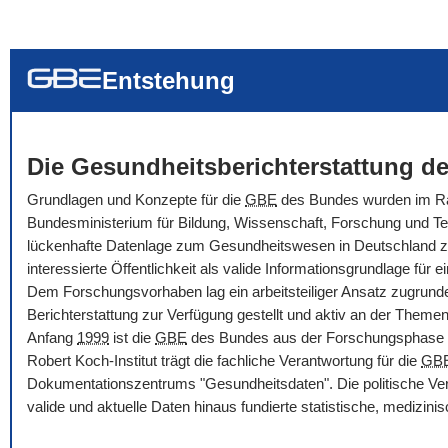
... alle Worte
... eines der Wort
... genau diesen
Entstehung
Die Gesundheitsberichterstattung de
Grundlagen und Konzepte für die
GBE
des Bundes wurden im Rah
Bundesministerium für Bildung, Wissenschaft, Forschung und Tec
lückenhafte Datenlage zum Gesundheitswesen in Deutschland zu ve
interessierte Öffentlichkeit als valide Informationsgrundlage f
Dem Forschungsvorhaben lag ein arbeitsteiliger Ansatz zugrunde
Berichterstattung zur Verfügung gestellt und aktiv an der Themenbe
Anfang
1999
ist die
GBE
des Bundes aus der Forschungsphase i
Robert Koch-Institut trägt die fachliche Verantwortung für die
GB
Dokumentationszentrums "Gesundheitsdaten". Die politische Ver
valide und aktuelle Daten hinaus fundierte statistische, medizi