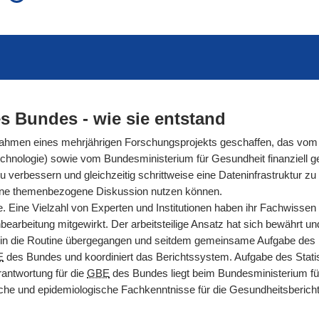
auch in allen Texten suchen (Volltextsuche)
e
auch Synonyme einbeziehen
 Ausdruck
auch ähnlich geschriebenes einbeziehen
s Bundes - wie sie entstand
men eines mehrjährigen Forschungsprojekts geschaffen, das vom 
hnologie) sowie vom Bundesministerium für Gesundheit finanziell gef
rbessern und gleichzeitig schrittweise eine Dateninfrastruktur zu s
ür eine themenbezogene Diskussion nutzen können.
. Eine Vielzahl von Experten und Institutionen haben ihr Fachwissen
arbeitung mitgewirkt. Der arbeitsteilige Ansatz hat sich bewährt und g
n die Routine übergegangen und seitdem gemeinsame Aufgabe des Ro
E
des Bundes und koordiniert das Berichtssystem. Aufgabe des Statis
antwortung für die
GBE
des Bundes liegt beim Bundesministerium fü
nische und epidemiologische Fachkenntnisse für die Gesundheitsberic