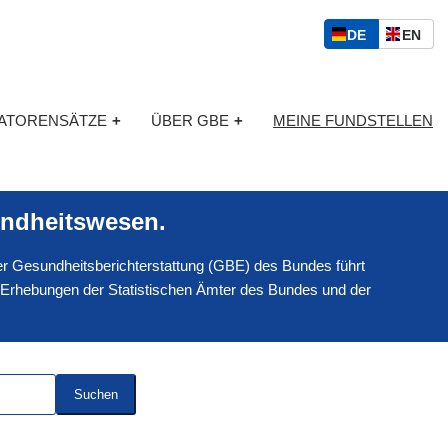
S
D
E
DE
EN
p
E
N
r
U
G
a
T
L
c
KATORENSÄTZE
+
ÜBER GBE
+
MEINE FUNDSTELLEN
S
I
h
C
S
a
H
C
u
H
s
ndheitswesen.
w
a
 der Gesundheitsberichterstattung (GBE) des Bundes führt
h
l
 Erhebungen der Statistischen Ämter des Bundes und der
Suchen