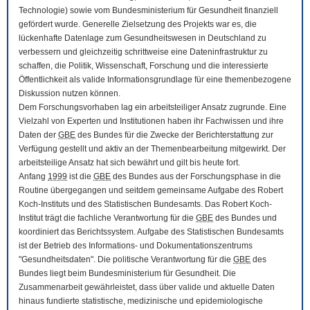
Technologie) sowie vom Bundesministerium für Gesundheit finanziell
gefördert wurde. Generelle Zielsetzung des Projekts war es, die
lückenhafte Datenlage zum Gesundheitswesen in Deutschland zu
verbessern und gleichzeitig schrittweise eine Dateninfrastruktur zu
schaffen, die Politik, Wissenschaft, Forschung und die interessierte
Öffentlichkeit als valide Informationsgrundlage für eine themenbezogene
Diskussion nutzen können.
Dem Forschungsvorhaben lag ein arbeitsteiliger Ansatz zugrunde. Eine
Vielzahl von Experten und Institutionen haben ihr Fachwissen und ihre
Daten der
GBE
des Bundes für die Zwecke der Berichterstattung zur
Verfügung gestellt und aktiv an der Themenbearbeitung mitgewirkt. Der
arbeitsteilige Ansatz hat sich bewährt und gilt bis heute fort.
Anfang
1999
ist die
GBE
des Bundes aus der Forschungsphase in die
Routine übergegangen und seitdem gemeinsame Aufgabe des Robert
Koch-Instituts und des Statistischen Bundesamts. Das Robert Koch-
Institut trägt die fachliche Verantwortung für die
GBE
des Bundes und
koordiniert das Berichtssystem. Aufgabe des Statistischen Bundesamts
ist der Betrieb des Informations- und Dokumentationszentrums
"Gesundheitsdaten". Die politische Verantwortung für die
GBE
des
Bundes liegt beim Bundesministerium für Gesundheit. Die
Zusammenarbeit gewährleistet, dass über valide und aktuelle Daten
hinaus fundierte statistische, medizinische und epidemiologische