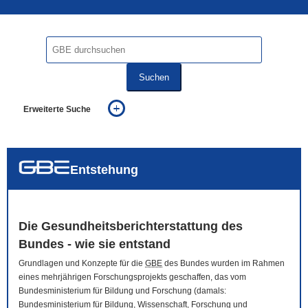
Suchen
Erweiterte Suche
... alle Worte
... eines der Worte
... genau diesen Ausdruck
auch in allen Texten suchen (Volltextsuche)
Entstehung
auch Synonyme einbeziehen
auch ähnlich geschriebenes einbeziehen
Die Gesundheitsberichterstattung des
Bundes - wie sie entstand
Grundlagen und Konzepte für die
GBE
des Bundes wurden im Rahmen
eines mehrjährigen Forschungsprojekts geschaffen, das vom
Bundesministerium für Bildung und Forschung (damals:
Bundesministerium für Bildung, Wissenschaft, Forschung und