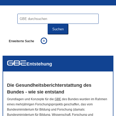
Suchen
Erweiterte Suche
... alle Worte
... eines der Worte
... genau diesen Ausdruck
auch in allen Texten suchen (Volltextsuche)
Entstehung
auch Synonyme einbeziehen
auch ähnlich geschriebenes einbeziehen
Die Gesundheitsberichterstattung des
Bundes - wie sie entstand
Grundlagen und Konzepte für die
GBE
des Bundes wurden im Rahmen
eines mehrjährigen Forschungsprojekts geschaffen, das vom
Bundesministerium für Bildung und Forschung (damals:
Bundesministerium für Bildung, Wissenschaft, Forschung und