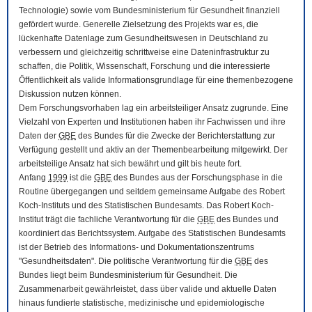
Technologie) sowie vom Bundesministerium für Gesundheit finanziell
gefördert wurde. Generelle Zielsetzung des Projekts war es, die
lückenhafte Datenlage zum Gesundheitswesen in Deutschland zu
verbessern und gleichzeitig schrittweise eine Dateninfrastruktur zu
schaffen, die Politik, Wissenschaft, Forschung und die interessierte
Öffentlichkeit als valide Informationsgrundlage für eine themenbezogene
Diskussion nutzen können.
Dem Forschungsvorhaben lag ein arbeitsteiliger Ansatz zugrunde. Eine
Vielzahl von Experten und Institutionen haben ihr Fachwissen und ihre
Daten der
GBE
des Bundes für die Zwecke der Berichterstattung zur
Verfügung gestellt und aktiv an der Themenbearbeitung mitgewirkt. Der
arbeitsteilige Ansatz hat sich bewährt und gilt bis heute fort.
Anfang
1999
ist die
GBE
des Bundes aus der Forschungsphase in die
Routine übergegangen und seitdem gemeinsame Aufgabe des Robert
Koch-Instituts und des Statistischen Bundesamts. Das Robert Koch-
Institut trägt die fachliche Verantwortung für die
GBE
des Bundes und
koordiniert das Berichtssystem. Aufgabe des Statistischen Bundesamts
ist der Betrieb des Informations- und Dokumentationszentrums
"Gesundheitsdaten". Die politische Verantwortung für die
GBE
des
Bundes liegt beim Bundesministerium für Gesundheit. Die
Zusammenarbeit gewährleistet, dass über valide und aktuelle Daten
hinaus fundierte statistische, medizinische und epidemiologische