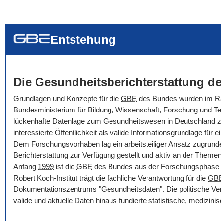
... alle Worte
... eines der Wort
... genau diesen
Entstehung
Die Gesundheitsberichterstattung de
Grundlagen und Konzepte für die
GBE
des Bundes wurden im Rah
Bundesministerium für Bildung, Wissenschaft, Forschung und Tec
lückenhafte Datenlage zum Gesundheitswesen in Deutschland zu ve
interessierte Öffentlichkeit als valide Informationsgrundlage f
Dem Forschungsvorhaben lag ein arbeitsteiliger Ansatz zugrunde
Berichterstattung zur Verfügung gestellt und aktiv an der Themenbe
Anfang
1999
ist die
GBE
des Bundes aus der Forschungsphase i
Robert Koch-Institut trägt die fachliche Verantwortung für die
GB
Dokumentationszentrums "Gesundheitsdaten". Die politische Ver
valide und aktuelle Daten hinaus fundierte statistische, medizi