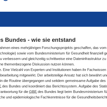
auch in allen Texten suchen (Volltextsuche)
e
auch Synonyme einbeziehen
 Ausdruck
auch ähnlich geschriebenes einbeziehen
s Bundes - wie sie entstand
men eines mehrjährigen Forschungsprojekts geschaffen, das vom 
hnologie) sowie vom Bundesministerium für Gesundheit finanziell gef
rbessern und gleichzeitig schrittweise eine Dateninfrastruktur zu s
ür eine themenbezogene Diskussion nutzen können.
. Eine Vielzahl von Experten und Institutionen haben ihr Fachwissen
arbeitung mitgewirkt. Der arbeitsteilige Ansatz hat sich bewährt und g
n die Routine übergegangen und seitdem gemeinsame Aufgabe des Ro
E
des Bundes und koordiniert das Berichtssystem. Aufgabe des Statis
antwortung für die
GBE
des Bundes liegt beim Bundesministerium fü
nische und epidemiologische Fachkenntnisse für die Gesundheitsberic