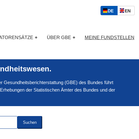
S
D
E
DE
EN
p
E
N
r
U
G
a
T
L
c
KATORENSÄTZE
+
ÜBER GBE
+
MEINE FUNDSTELLEN
S
I
h
C
S
a
H
C
u
H
s
ndheitswesen.
w
a
 der Gesundheitsberichterstattung (GBE) des Bundes führt
h
l
 Erhebungen der Statistischen Ämter des Bundes und der
Suchen