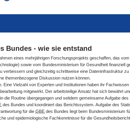
auch in allen Texten suchen (Volltextsuche)
e
auch Synonyme einbeziehen
 Ausdruck
auch ähnlich geschriebenes einbeziehen
s Bundes - wie sie entstand
men eines mehrjährigen Forschungsprojekts geschaffen, das vom 
hnologie) sowie vom Bundesministerium für Gesundheit finanziell gef
rbessern und gleichzeitig schrittweise eine Dateninfrastruktur zu s
ür eine themenbezogene Diskussion nutzen können.
. Eine Vielzahl von Experten und Institutionen haben ihr Fachwissen
arbeitung mitgewirkt. Der arbeitsteilige Ansatz hat sich bewährt und g
n die Routine übergegangen und seitdem gemeinsame Aufgabe des Ro
E
des Bundes und koordiniert das Berichtssystem. Aufgabe des Statis
antwortung für die
GBE
des Bundes liegt beim Bundesministerium fü
nische und epidemiologische Fachkenntnisse für die Gesundheitsberic