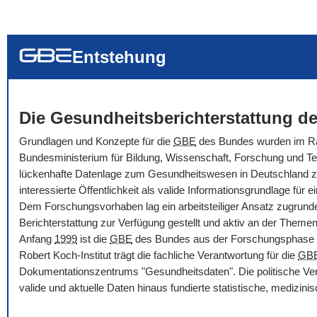
... alle Worte
... eines der Wort
... genau diesen
Entstehung
Die Gesundheitsberichterstattung de
Grundlagen und Konzepte für die
GBE
des Bundes wurden im Rah
Bundesministerium für Bildung, Wissenschaft, Forschung und Tec
lückenhafte Datenlage zum Gesundheitswesen in Deutschland zu ve
interessierte Öffentlichkeit als valide Informationsgrundlage f
Dem Forschungsvorhaben lag ein arbeitsteiliger Ansatz zugrunde
Berichterstattung zur Verfügung gestellt und aktiv an der Themenbe
Anfang
1999
ist die
GBE
des Bundes aus der Forschungsphase i
Robert Koch-Institut trägt die fachliche Verantwortung für die
GB
Dokumentationszentrums "Gesundheitsdaten". Die politische Ver
valide und aktuelle Daten hinaus fundierte statistische, medizi