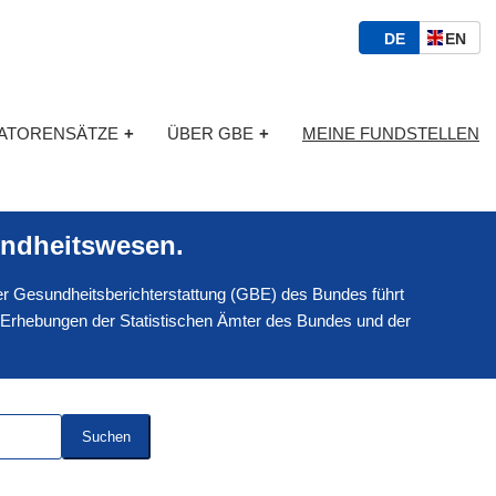
S
D
E
DE
EN
p
E
N
r
U
G
a
T
L
c
KATORENSÄTZE
+
ÜBER GBE
+
MEINE FUNDSTELLEN
S
I
h
C
S
a
H
C
u
H
s
ndheitswesen.
w
a
 der Gesundheitsberichterstattung (GBE) des Bundes führt
h
l
 Erhebungen der Statistischen Ämter des Bundes und der
Suchen