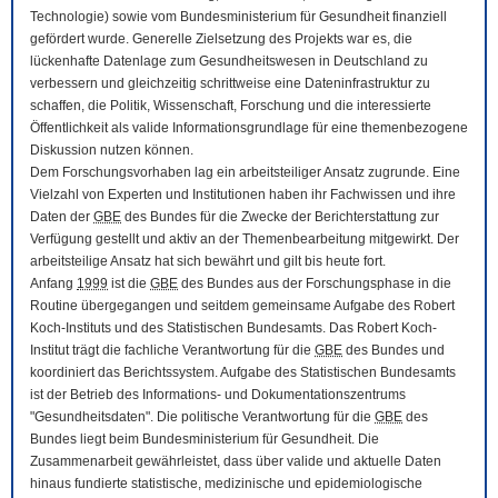
Technologie) sowie vom Bundesministerium für Gesundheit finanziell
gefördert wurde. Generelle Zielsetzung des Projekts war es, die
lückenhafte Datenlage zum Gesundheitswesen in Deutschland zu
verbessern und gleichzeitig schrittweise eine Dateninfrastruktur zu
schaffen, die Politik, Wissenschaft, Forschung und die interessierte
Öffentlichkeit als valide Informationsgrundlage für eine themenbezogene
Diskussion nutzen können.
Dem Forschungsvorhaben lag ein arbeitsteiliger Ansatz zugrunde. Eine
Vielzahl von Experten und Institutionen haben ihr Fachwissen und ihre
Daten der
GBE
des Bundes für die Zwecke der Berichterstattung zur
Verfügung gestellt und aktiv an der Themenbearbeitung mitgewirkt. Der
arbeitsteilige Ansatz hat sich bewährt und gilt bis heute fort.
Anfang
1999
ist die
GBE
des Bundes aus der Forschungsphase in die
Routine übergegangen und seitdem gemeinsame Aufgabe des Robert
Koch-Instituts und des Statistischen Bundesamts. Das Robert Koch-
Institut trägt die fachliche Verantwortung für die
GBE
des Bundes und
koordiniert das Berichtssystem. Aufgabe des Statistischen Bundesamts
ist der Betrieb des Informations- und Dokumentationszentrums
"Gesundheitsdaten". Die politische Verantwortung für die
GBE
des
Bundes liegt beim Bundesministerium für Gesundheit. Die
Zusammenarbeit gewährleistet, dass über valide und aktuelle Daten
hinaus fundierte statistische, medizinische und epidemiologische