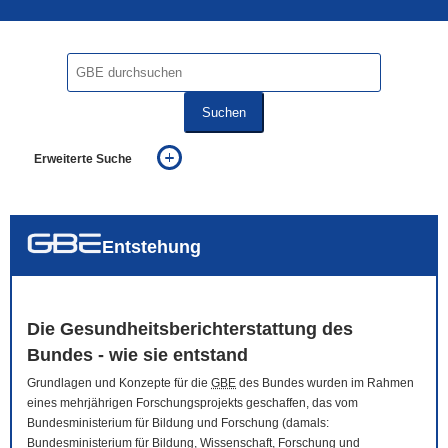
Suchen
Erweiterte Suche
... alle Worte
... eines der Worte
... genau diesen Ausdruck
auch in allen Texten suchen (Volltextsuche)
Entstehung
auch Synonyme einbeziehen
auch ähnlich geschriebenes einbeziehen
Die Gesundheitsberichterstattung des
Bundes - wie sie entstand
Grundlagen und Konzepte für die
GBE
des Bundes wurden im Rahmen
eines mehrjährigen Forschungsprojekts geschaffen, das vom
Bundesministerium für Bildung und Forschung (damals:
Bundesministerium für Bildung, Wissenschaft, Forschung und