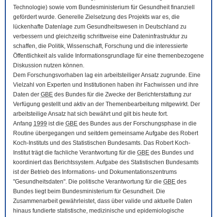
Technologie) sowie vom Bundesministerium für Gesundheit finanziell
gefördert wurde. Generelle Zielsetzung des Projekts war es, die
lückenhafte Datenlage zum Gesundheitswesen in Deutschland zu
verbessern und gleichzeitig schrittweise eine Dateninfrastruktur zu
schaffen, die Politik, Wissenschaft, Forschung und die interessierte
Öffentlichkeit als valide Informationsgrundlage für eine themenbezogene
Diskussion nutzen können.
Dem Forschungsvorhaben lag ein arbeitsteiliger Ansatz zugrunde. Eine
Vielzahl von Experten und Institutionen haben ihr Fachwissen und ihre
Daten der
GBE
des Bundes für die Zwecke der Berichterstattung zur
Verfügung gestellt und aktiv an der Themenbearbeitung mitgewirkt. Der
arbeitsteilige Ansatz hat sich bewährt und gilt bis heute fort.
Anfang
1999
ist die
GBE
des Bundes aus der Forschungsphase in die
Routine übergegangen und seitdem gemeinsame Aufgabe des Robert
Koch-Instituts und des Statistischen Bundesamts. Das Robert Koch-
Institut trägt die fachliche Verantwortung für die
GBE
des Bundes und
koordiniert das Berichtssystem. Aufgabe des Statistischen Bundesamts
ist der Betrieb des Informations- und Dokumentationszentrums
"Gesundheitsdaten". Die politische Verantwortung für die
GBE
des
Bundes liegt beim Bundesministerium für Gesundheit. Die
Zusammenarbeit gewährleistet, dass über valide und aktuelle Daten
hinaus fundierte statistische, medizinische und epidemiologische