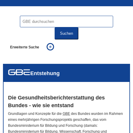
Suchen
Erweiterte Suche
... alle Worte
... eines der Worte
... genau diesen Ausdruck
auch in allen Texten suchen (Volltextsuche)
Entstehung
auch Synonyme einbeziehen
auch ähnlich geschriebenes einbeziehen
Die Gesundheitsberichterstattung des
Bundes - wie sie entstand
Grundlagen und Konzepte für die
GBE
des Bundes wurden im Rahmen
eines mehrjährigen Forschungsprojekts geschaffen, das vom
Bundesministerium für Bildung und Forschung (damals:
Bundesministerium für Bildung, Wissenschaft, Forschung und