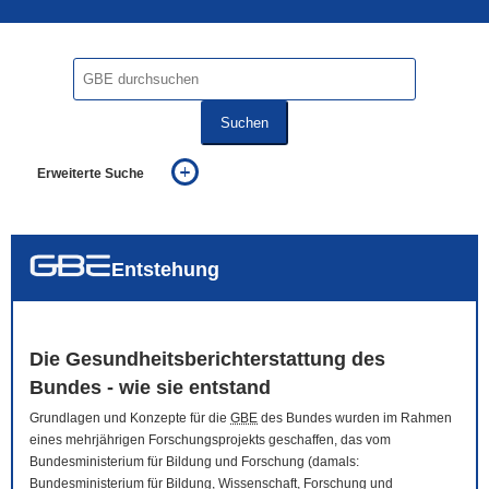
Suchen
Erweiterte Suche
... alle Worte
... eines der Worte
... genau diesen Ausdruck
auch in allen Texten suchen (Volltextsuche)
Entstehung
auch Synonyme einbeziehen
auch ähnlich geschriebenes einbeziehen
Die Gesundheitsberichterstattung des
Bundes - wie sie entstand
Grundlagen und Konzepte für die
GBE
des Bundes wurden im Rahmen
eines mehrjährigen Forschungsprojekts geschaffen, das vom
Bundesministerium für Bildung und Forschung (damals:
Bundesministerium für Bildung, Wissenschaft, Forschung und