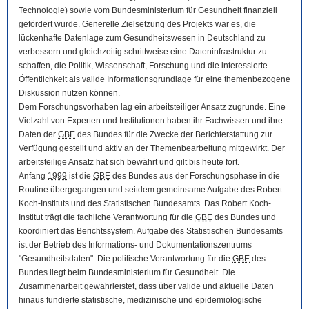
Technologie) sowie vom Bundesministerium für Gesundheit finanziell
gefördert wurde. Generelle Zielsetzung des Projekts war es, die
lückenhafte Datenlage zum Gesundheitswesen in Deutschland zu
verbessern und gleichzeitig schrittweise eine Dateninfrastruktur zu
schaffen, die Politik, Wissenschaft, Forschung und die interessierte
Öffentlichkeit als valide Informationsgrundlage für eine themenbezogene
Diskussion nutzen können.
Dem Forschungsvorhaben lag ein arbeitsteiliger Ansatz zugrunde. Eine
Vielzahl von Experten und Institutionen haben ihr Fachwissen und ihre
Daten der
GBE
des Bundes für die Zwecke der Berichterstattung zur
Verfügung gestellt und aktiv an der Themenbearbeitung mitgewirkt. Der
arbeitsteilige Ansatz hat sich bewährt und gilt bis heute fort.
Anfang
1999
ist die
GBE
des Bundes aus der Forschungsphase in die
Routine übergegangen und seitdem gemeinsame Aufgabe des Robert
Koch-Instituts und des Statistischen Bundesamts. Das Robert Koch-
Institut trägt die fachliche Verantwortung für die
GBE
des Bundes und
koordiniert das Berichtssystem. Aufgabe des Statistischen Bundesamts
ist der Betrieb des Informations- und Dokumentationszentrums
"Gesundheitsdaten". Die politische Verantwortung für die
GBE
des
Bundes liegt beim Bundesministerium für Gesundheit. Die
Zusammenarbeit gewährleistet, dass über valide und aktuelle Daten
hinaus fundierte statistische, medizinische und epidemiologische