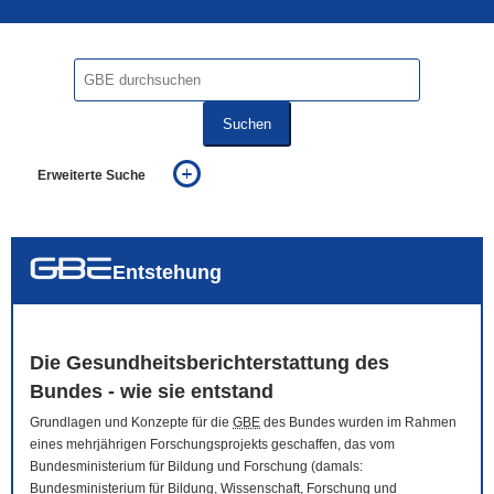
Suchen
Erweiterte Suche
... alle Worte
... eines der Worte
... genau diesen Ausdruck
auch in allen Texten suchen (Volltextsuche)
Entstehung
auch Synonyme einbeziehen
auch ähnlich geschriebenes einbeziehen
Die Gesundheitsberichterstattung des
Bundes - wie sie entstand
Grundlagen und Konzepte für die
GBE
des Bundes wurden im Rahmen
eines mehrjährigen Forschungsprojekts geschaffen, das vom
Bundesministerium für Bildung und Forschung (damals:
Bundesministerium für Bildung, Wissenschaft, Forschung und