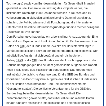
Technologie) sowie vom Bundesministerium für Gesundheit finanziell
gefördert wurde. Generelle Zielsetzung des Projekts war es, die
lückenhafte Datenlage zum Gesundheitswesen in Deutschland zu
verbessern und gleichzeitig schrittweise eine Dateninfrastruktur zu
schaffen, die Politik, Wissenschaft, Forschung und die interessierte
Öffentlichkeit als valide Informationsgrundlage für eine themenbezogene
Diskussion nutzen können.
Dem Forschungsvorhaben lag ein arbeitsteiliger Ansatz zugrunde. Eine
Vielzahl von Experten und Institutionen haben ihr Fachwissen und ihre
Daten der
GBE
des Bundes für die Zwecke der Berichterstattung zur
Verfügung gestellt und aktiv an der Themenbearbeitung mitgewirkt. Der
arbeitsteilige Ansatz hat sich bewährt und gilt bis heute fort.
Anfang
1999
ist die
GBE
des Bundes aus der Forschungsphase in die
Routine übergegangen und seitdem gemeinsame Aufgabe des Robert
Koch-Instituts und des Statistischen Bundesamts. Das Robert Koch-
Institut trägt die fachliche Verantwortung für die
GBE
des Bundes und
koordiniert das Berichtssystem. Aufgabe des Statistischen Bundesamts
ist der Betrieb des Informations- und Dokumentationszentrums
"Gesundheitsdaten". Die politische Verantwortung für die
GBE
des
Bundes liegt beim Bundesministerium für Gesundheit. Die
Zusammenarbeit gewährleistet, dass über valide und aktuelle Daten
hinaus fundierte statistische, medizinische und epidemiologische