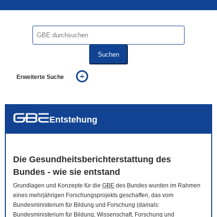
Suchen
Erweiterte Suche
... alle Worte
... eines der Worte
... genau diesen Ausdruck
auch in allen Texten suchen (Volltextsuche)
Entstehung
auch Synonyme einbeziehen
auch ähnlich geschriebenes einbeziehen
Die Gesundheitsberichterstattung des
Bundes - wie sie entstand
Grundlagen und Konzepte für die
GBE
des Bundes wurden im Rahmen
eines mehrjährigen Forschungsprojekts geschaffen, das vom
Bundesministerium für Bildung und Forschung (damals:
Bundesministerium für Bildung, Wissenschaft, Forschung und