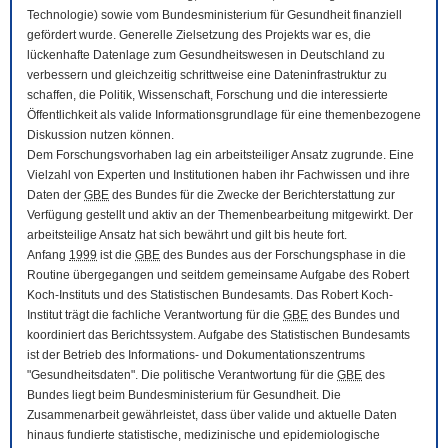
Technologie) sowie vom Bundesministerium für Gesundheit finanziell
gefördert wurde. Generelle Zielsetzung des Projekts war es, die
lückenhafte Datenlage zum Gesundheitswesen in Deutschland zu
verbessern und gleichzeitig schrittweise eine Dateninfrastruktur zu
schaffen, die Politik, Wissenschaft, Forschung und die interessierte
Öffentlichkeit als valide Informationsgrundlage für eine themenbezogene
Diskussion nutzen können.
Dem Forschungsvorhaben lag ein arbeitsteiliger Ansatz zugrunde. Eine
Vielzahl von Experten und Institutionen haben ihr Fachwissen und ihre
Daten der
GBE
des Bundes für die Zwecke der Berichterstattung zur
Verfügung gestellt und aktiv an der Themenbearbeitung mitgewirkt. Der
arbeitsteilige Ansatz hat sich bewährt und gilt bis heute fort.
Anfang
1999
ist die
GBE
des Bundes aus der Forschungsphase in die
Routine übergegangen und seitdem gemeinsame Aufgabe des Robert
Koch-Instituts und des Statistischen Bundesamts. Das Robert Koch-
Institut trägt die fachliche Verantwortung für die
GBE
des Bundes und
koordiniert das Berichtssystem. Aufgabe des Statistischen Bundesamts
ist der Betrieb des Informations- und Dokumentationszentrums
"Gesundheitsdaten". Die politische Verantwortung für die
GBE
des
Bundes liegt beim Bundesministerium für Gesundheit. Die
Zusammenarbeit gewährleistet, dass über valide und aktuelle Daten
hinaus fundierte statistische, medizinische und epidemiologische