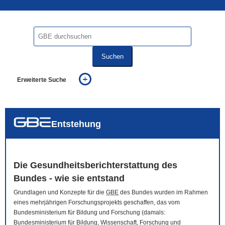
Suchen
Erweiterte Suche
... alle Worte
... eines der Worte
... genau diesen Ausdruck
auch in allen Texten suchen (Volltextsuche)
Entstehung
auch Synonyme einbeziehen
auch ähnlich geschriebenes einbeziehen
Die Gesundheitsberichterstattung des
Bundes - wie sie entstand
Grundlagen und Konzepte für die
GBE
des Bundes wurden im Rahmen
eines mehrjährigen Forschungsprojekts geschaffen, das vom
Bundesministerium für Bildung und Forschung (damals:
Bundesministerium für Bildung, Wissenschaft, Forschung und