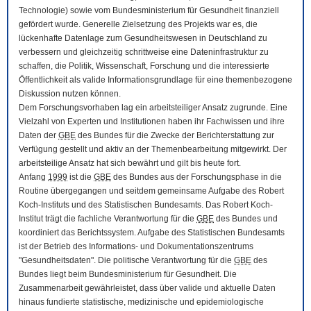
Technologie) sowie vom Bundesministerium für Gesundheit finanziell
gefördert wurde. Generelle Zielsetzung des Projekts war es, die
lückenhafte Datenlage zum Gesundheitswesen in Deutschland zu
verbessern und gleichzeitig schrittweise eine Dateninfrastruktur zu
schaffen, die Politik, Wissenschaft, Forschung und die interessierte
Öffentlichkeit als valide Informationsgrundlage für eine themenbezogene
Diskussion nutzen können.
Dem Forschungsvorhaben lag ein arbeitsteiliger Ansatz zugrunde. Eine
Vielzahl von Experten und Institutionen haben ihr Fachwissen und ihre
Daten der
GBE
des Bundes für die Zwecke der Berichterstattung zur
Verfügung gestellt und aktiv an der Themenbearbeitung mitgewirkt. Der
arbeitsteilige Ansatz hat sich bewährt und gilt bis heute fort.
Anfang
1999
ist die
GBE
des Bundes aus der Forschungsphase in die
Routine übergegangen und seitdem gemeinsame Aufgabe des Robert
Koch-Instituts und des Statistischen Bundesamts. Das Robert Koch-
Institut trägt die fachliche Verantwortung für die
GBE
des Bundes und
koordiniert das Berichtssystem. Aufgabe des Statistischen Bundesamts
ist der Betrieb des Informations- und Dokumentationszentrums
"Gesundheitsdaten". Die politische Verantwortung für die
GBE
des
Bundes liegt beim Bundesministerium für Gesundheit. Die
Zusammenarbeit gewährleistet, dass über valide und aktuelle Daten
hinaus fundierte statistische, medizinische und epidemiologische