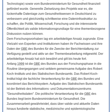
Technologie) sowie vom Bundesministerium für Gesundheit finanziell
gefördert wurde. Generelle Zielsetzung des Projekts war es, die
lückenhafte Datenlage zum Gesundheitswesen in Deutschland zu
verbessern und gleichzeitig schrittweise eine Dateninfrastruktur zu
schaffen, die Politik, Wissenschaft, Forschung und die interessierte
Öffentlichkeit als valide Informationsgrundlage für eine themenbezogene
Diskussion nutzen können.
Dem Forschungsvorhaben lag ein arbeitsteiliger Ansatz zugrunde. Eine
Vielzahl von Experten und Institutionen haben ihr Fachwissen und ihre
Daten der
GBE
des Bundes für die Zwecke der Berichterstattung zur
Verfügung gestellt und aktiv an der Themenbearbeitung mitgewirkt. Der
arbeitsteilige Ansatz hat sich bewährt und gilt bis heute fort.
Anfang
1999
ist die
GBE
des Bundes aus der Forschungsphase in die
Routine übergegangen und seitdem gemeinsame Aufgabe des Robert
Koch-Instituts und des Statistischen Bundesamts. Das Robert Koch-
Institut trägt die fachliche Verantwortung für die
GBE
des Bundes und
koordiniert das Berichtssystem. Aufgabe des Statistischen Bundesamts
ist der Betrieb des Informations- und Dokumentationszentrums
"Gesundheitsdaten". Die politische Verantwortung für die
GBE
des
Bundes liegt beim Bundesministerium für Gesundheit. Die
Zusammenarbeit gewährleistet, dass über valide und aktuelle Daten
hinaus fundierte statistische, medizinische und epidemiologische