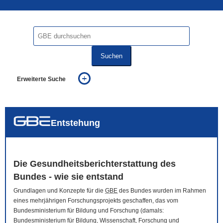
Suchen
Erweiterte Suche
... alle Worte
... eines der Worte
... genau diesen Ausdruck
auch in allen Texten suchen (Volltextsuche)
Entstehung
auch Synonyme einbeziehen
auch ähnlich geschriebenes einbeziehen
Die Gesundheitsberichterstattung des
Bundes - wie sie entstand
Grundlagen und Konzepte für die
GBE
des Bundes wurden im Rahmen
eines mehrjährigen Forschungsprojekts geschaffen, das vom
Bundesministerium für Bildung und Forschung (damals:
Bundesministerium für Bildung, Wissenschaft, Forschung und