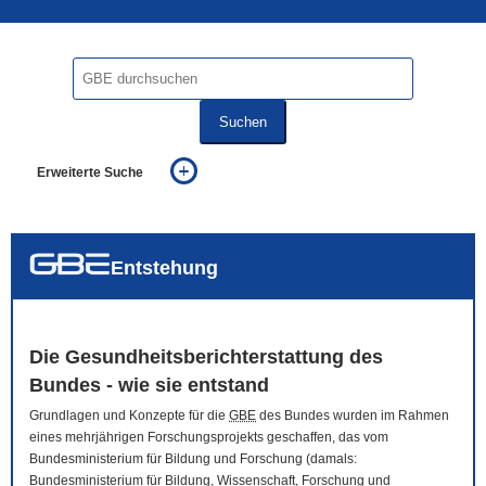
Suchen
Erweiterte Suche
... alle Worte
... eines der Worte
... genau diesen Ausdruck
auch in allen Texten suchen (Volltextsuche)
Entstehung
auch Synonyme einbeziehen
auch ähnlich geschriebenes einbeziehen
Die Gesundheitsberichterstattung des
Bundes - wie sie entstand
Grundlagen und Konzepte für die
GBE
des Bundes wurden im Rahmen
eines mehrjährigen Forschungsprojekts geschaffen, das vom
Bundesministerium für Bildung und Forschung (damals:
Bundesministerium für Bildung, Wissenschaft, Forschung und