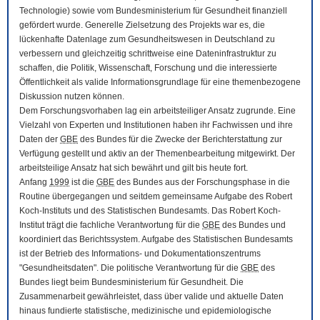
Technologie) sowie vom Bundesministerium für Gesundheit finanziell
gefördert wurde. Generelle Zielsetzung des Projekts war es, die
lückenhafte Datenlage zum Gesundheitswesen in Deutschland zu
verbessern und gleichzeitig schrittweise eine Dateninfrastruktur zu
schaffen, die Politik, Wissenschaft, Forschung und die interessierte
Öffentlichkeit als valide Informationsgrundlage für eine themenbezogene
Diskussion nutzen können.
Dem Forschungsvorhaben lag ein arbeitsteiliger Ansatz zugrunde. Eine
Vielzahl von Experten und Institutionen haben ihr Fachwissen und ihre
Daten der
GBE
des Bundes für die Zwecke der Berichterstattung zur
Verfügung gestellt und aktiv an der Themenbearbeitung mitgewirkt. Der
arbeitsteilige Ansatz hat sich bewährt und gilt bis heute fort.
Anfang
1999
ist die
GBE
des Bundes aus der Forschungsphase in die
Routine übergegangen und seitdem gemeinsame Aufgabe des Robert
Koch-Instituts und des Statistischen Bundesamts. Das Robert Koch-
Institut trägt die fachliche Verantwortung für die
GBE
des Bundes und
koordiniert das Berichtssystem. Aufgabe des Statistischen Bundesamts
ist der Betrieb des Informations- und Dokumentationszentrums
"Gesundheitsdaten". Die politische Verantwortung für die
GBE
des
Bundes liegt beim Bundesministerium für Gesundheit. Die
Zusammenarbeit gewährleistet, dass über valide und aktuelle Daten
hinaus fundierte statistische, medizinische und epidemiologische