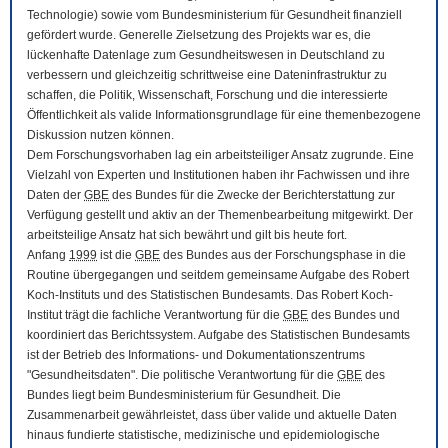
Technologie) sowie vom Bundesministerium für Gesundheit finanziell
gefördert wurde. Generelle Zielsetzung des Projekts war es, die
lückenhafte Datenlage zum Gesundheitswesen in Deutschland zu
verbessern und gleichzeitig schrittweise eine Dateninfrastruktur zu
schaffen, die Politik, Wissenschaft, Forschung und die interessierte
Öffentlichkeit als valide Informationsgrundlage für eine themenbezogene
Diskussion nutzen können.
Dem Forschungsvorhaben lag ein arbeitsteiliger Ansatz zugrunde. Eine
Vielzahl von Experten und Institutionen haben ihr Fachwissen und ihre
Daten der
GBE
des Bundes für die Zwecke der Berichterstattung zur
Verfügung gestellt und aktiv an der Themenbearbeitung mitgewirkt. Der
arbeitsteilige Ansatz hat sich bewährt und gilt bis heute fort.
Anfang
1999
ist die
GBE
des Bundes aus der Forschungsphase in die
Routine übergegangen und seitdem gemeinsame Aufgabe des Robert
Koch-Instituts und des Statistischen Bundesamts. Das Robert Koch-
Institut trägt die fachliche Verantwortung für die
GBE
des Bundes und
koordiniert das Berichtssystem. Aufgabe des Statistischen Bundesamts
ist der Betrieb des Informations- und Dokumentationszentrums
"Gesundheitsdaten". Die politische Verantwortung für die
GBE
des
Bundes liegt beim Bundesministerium für Gesundheit. Die
Zusammenarbeit gewährleistet, dass über valide und aktuelle Daten
hinaus fundierte statistische, medizinische und epidemiologische