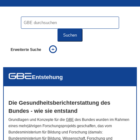
Suchen
Erweiterte Suche
... alle Worte
... eines der Worte
... genau diesen Ausdruck
auch in allen Texten suchen (Volltextsuche)
Entstehung
auch Synonyme einbeziehen
auch ähnlich geschriebenes einbeziehen
Die Gesundheitsberichterstattung des
Bundes - wie sie entstand
Grundlagen und Konzepte für die
GBE
des Bundes wurden im Rahmen
eines mehrjährigen Forschungsprojekts geschaffen, das vom
Bundesministerium für Bildung und Forschung (damals:
Bundesministerium für Bildung, Wissenschaft, Forschung und