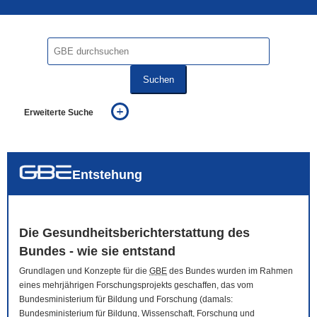
Suchen
Erweiterte Suche
... alle Worte
... eines der Worte
... genau diesen Ausdruck
auch in allen Texten suchen (Volltextsuche)
Entstehung
auch Synonyme einbeziehen
auch ähnlich geschriebenes einbeziehen
Die Gesundheitsberichterstattung des
Bundes - wie sie entstand
Grundlagen und Konzepte für die
GBE
des Bundes wurden im Rahmen
eines mehrjährigen Forschungsprojekts geschaffen, das vom
Bundesministerium für Bildung und Forschung (damals:
Bundesministerium für Bildung, Wissenschaft, Forschung und