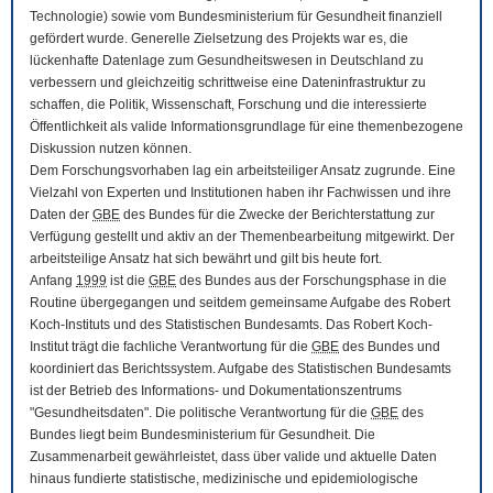
Technologie) sowie vom Bundesministerium für Gesundheit finanziell
gefördert wurde. Generelle Zielsetzung des Projekts war es, die
lückenhafte Datenlage zum Gesundheitswesen in Deutschland zu
verbessern und gleichzeitig schrittweise eine Dateninfrastruktur zu
schaffen, die Politik, Wissenschaft, Forschung und die interessierte
Öffentlichkeit als valide Informationsgrundlage für eine themenbezogene
Diskussion nutzen können.
Dem Forschungsvorhaben lag ein arbeitsteiliger Ansatz zugrunde. Eine
Vielzahl von Experten und Institutionen haben ihr Fachwissen und ihre
Daten der
GBE
des Bundes für die Zwecke der Berichterstattung zur
Verfügung gestellt und aktiv an der Themenbearbeitung mitgewirkt. Der
arbeitsteilige Ansatz hat sich bewährt und gilt bis heute fort.
Anfang
1999
ist die
GBE
des Bundes aus der Forschungsphase in die
Routine übergegangen und seitdem gemeinsame Aufgabe des Robert
Koch-Instituts und des Statistischen Bundesamts. Das Robert Koch-
Institut trägt die fachliche Verantwortung für die
GBE
des Bundes und
koordiniert das Berichtssystem. Aufgabe des Statistischen Bundesamts
ist der Betrieb des Informations- und Dokumentationszentrums
"Gesundheitsdaten". Die politische Verantwortung für die
GBE
des
Bundes liegt beim Bundesministerium für Gesundheit. Die
Zusammenarbeit gewährleistet, dass über valide und aktuelle Daten
hinaus fundierte statistische, medizinische und epidemiologische