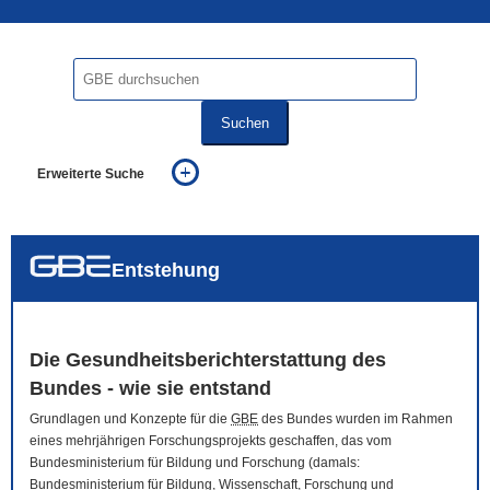
Suchen
Erweiterte Suche
... alle Worte
... eines der Worte
... genau diesen Ausdruck
auch in allen Texten suchen (Volltextsuche)
Entstehung
auch Synonyme einbeziehen
auch ähnlich geschriebenes einbeziehen
Die Gesundheitsberichterstattung des
Bundes - wie sie entstand
Grundlagen und Konzepte für die
GBE
des Bundes wurden im Rahmen
eines mehrjährigen Forschungsprojekts geschaffen, das vom
Bundesministerium für Bildung und Forschung (damals:
Bundesministerium für Bildung, Wissenschaft, Forschung und