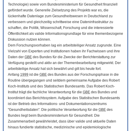
Technologie) sowie vom Bundesministerium für Gesundheit finanziell
gefördert wurde. Generelle Zielsetzung des Projekts war es, die
lückenhafte Datenlage zum Gesundheitswesen in Deutschland zu
verbessern und gleichzeitig schrittweise eine Dateninfrastruktur zu
schaffen, die Politik, Wissenschaft, Forschung und die interessierte
Öffentlichkeit als valide Informationsgrundlage für eine themenbezogene
Diskussion nutzen können.
Dem Forschungsvorhaben lag ein arbeitsteiliger Ansatz zugrunde. Eine
Vielzahl von Experten und Institutionen haben ihr Fachwissen und ihre
Daten der
GBE
des Bundes für die Zwecke der Berichterstattung zur
Verfügung gestellt und aktiv an der Themenbearbeitung mitgewirkt. Der
arbeitsteilige Ansatz hat sich bewährt und gilt bis heute fort.
Anfang
1999
ist die
GBE
des Bundes aus der Forschungsphase in die
Routine übergegangen und seitdem gemeinsame Aufgabe des Robert
Koch-Instituts und des Statistischen Bundesamts. Das Robert Koch-
Institut trägt die fachliche Verantwortung für die
GBE
des Bundes und
koordiniert das Berichtssystem. Aufgabe des Statistischen Bundesamts
ist der Betrieb des Informations- und Dokumentationszentrums
"Gesundheitsdaten". Die politische Verantwortung für die
GBE
des
Bundes liegt beim Bundesministerium für Gesundheit. Die
Zusammenarbeit gewährleistet, dass über valide und aktuelle Daten
hinaus fundierte statistische, medizinische und epidemiologische