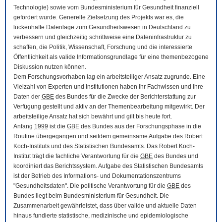
Technologie) sowie vom Bundesministerium für Gesundheit finanziell
gefördert wurde. Generelle Zielsetzung des Projekts war es, die
lückenhafte Datenlage zum Gesundheitswesen in Deutschland zu
verbessern und gleichzeitig schrittweise eine Dateninfrastruktur zu
schaffen, die Politik, Wissenschaft, Forschung und die interessierte
Öffentlichkeit als valide Informationsgrundlage für eine themenbezogene
Diskussion nutzen können.
Dem Forschungsvorhaben lag ein arbeitsteiliger Ansatz zugrunde. Eine
Vielzahl von Experten und Institutionen haben ihr Fachwissen und ihre
Daten der
GBE
des Bundes für die Zwecke der Berichterstattung zur
Verfügung gestellt und aktiv an der Themenbearbeitung mitgewirkt. Der
arbeitsteilige Ansatz hat sich bewährt und gilt bis heute fort.
Anfang
1999
ist die
GBE
des Bundes aus der Forschungsphase in die
Routine übergegangen und seitdem gemeinsame Aufgabe des Robert
Koch-Instituts und des Statistischen Bundesamts. Das Robert Koch-
Institut trägt die fachliche Verantwortung für die
GBE
des Bundes und
koordiniert das Berichtssystem. Aufgabe des Statistischen Bundesamts
ist der Betrieb des Informations- und Dokumentationszentrums
"Gesundheitsdaten". Die politische Verantwortung für die
GBE
des
Bundes liegt beim Bundesministerium für Gesundheit. Die
Zusammenarbeit gewährleistet, dass über valide und aktuelle Daten
hinaus fundierte statistische, medizinische und epidemiologische