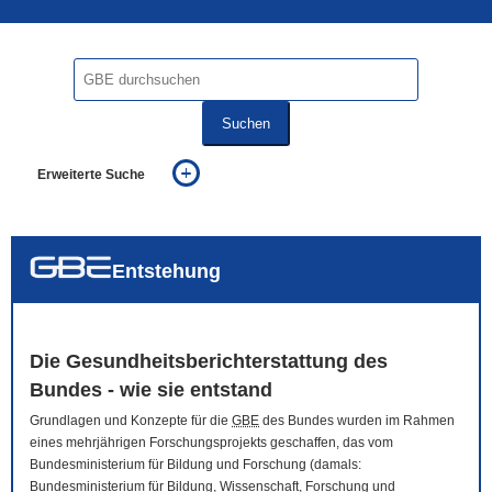
Suchen
Erweiterte Suche
... alle Worte
... eines der Worte
... genau diesen Ausdruck
auch in allen Texten suchen (Volltextsuche)
Entstehung
auch Synonyme einbeziehen
auch ähnlich geschriebenes einbeziehen
Die Gesundheitsberichterstattung des
Bundes - wie sie entstand
Grundlagen und Konzepte für die
GBE
des Bundes wurden im Rahmen
eines mehrjährigen Forschungsprojekts geschaffen, das vom
Bundesministerium für Bildung und Forschung (damals:
Bundesministerium für Bildung, Wissenschaft, Forschung und