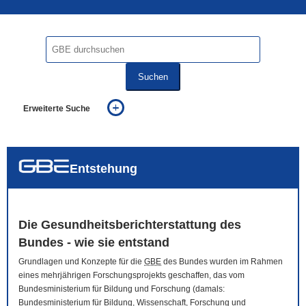
Suchen
Erweiterte Suche
... alle Worte
... eines der Worte
... genau diesen Ausdruck
auch in allen Texten suchen (Volltextsuche)
Entstehung
auch Synonyme einbeziehen
auch ähnlich geschriebenes einbeziehen
Die Gesundheitsberichterstattung des
Bundes - wie sie entstand
Grundlagen und Konzepte für die
GBE
des Bundes wurden im Rahmen
eines mehrjährigen Forschungsprojekts geschaffen, das vom
Bundesministerium für Bildung und Forschung (damals:
Bundesministerium für Bildung, Wissenschaft, Forschung und