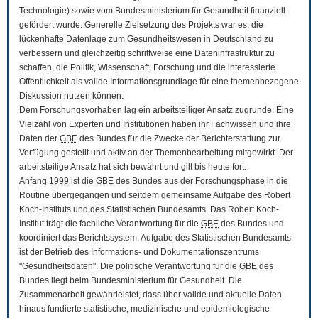
Technologie) sowie vom Bundesministerium für Gesundheit finanziell
gefördert wurde. Generelle Zielsetzung des Projekts war es, die
lückenhafte Datenlage zum Gesundheitswesen in Deutschland zu
verbessern und gleichzeitig schrittweise eine Dateninfrastruktur zu
schaffen, die Politik, Wissenschaft, Forschung und die interessierte
Öffentlichkeit als valide Informationsgrundlage für eine themenbezogene
Diskussion nutzen können.
Dem Forschungsvorhaben lag ein arbeitsteiliger Ansatz zugrunde. Eine
Vielzahl von Experten und Institutionen haben ihr Fachwissen und ihre
Daten der
GBE
des Bundes für die Zwecke der Berichterstattung zur
Verfügung gestellt und aktiv an der Themenbearbeitung mitgewirkt. Der
arbeitsteilige Ansatz hat sich bewährt und gilt bis heute fort.
Anfang
1999
ist die
GBE
des Bundes aus der Forschungsphase in die
Routine übergegangen und seitdem gemeinsame Aufgabe des Robert
Koch-Instituts und des Statistischen Bundesamts. Das Robert Koch-
Institut trägt die fachliche Verantwortung für die
GBE
des Bundes und
koordiniert das Berichtssystem. Aufgabe des Statistischen Bundesamts
ist der Betrieb des Informations- und Dokumentationszentrums
"Gesundheitsdaten". Die politische Verantwortung für die
GBE
des
Bundes liegt beim Bundesministerium für Gesundheit. Die
Zusammenarbeit gewährleistet, dass über valide und aktuelle Daten
hinaus fundierte statistische, medizinische und epidemiologische