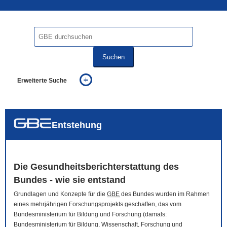
Suchen
Erweiterte Suche
... alle Worte
... eines der Worte
... genau diesen Ausdruck
auch in allen Texten suchen (Volltextsuche)
Entstehung
auch Synonyme einbeziehen
auch ähnlich geschriebenes einbeziehen
Die Gesundheitsberichterstattung des
Bundes - wie sie entstand
Grundlagen und Konzepte für die
GBE
des Bundes wurden im Rahmen
eines mehrjährigen Forschungsprojekts geschaffen, das vom
Bundesministerium für Bildung und Forschung (damals:
Bundesministerium für Bildung, Wissenschaft, Forschung und