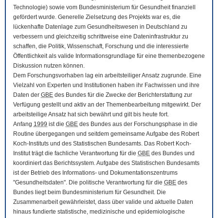
Technologie) sowie vom Bundesministerium für Gesundheit finanziell
gefördert wurde. Generelle Zielsetzung des Projekts war es, die
lückenhafte Datenlage zum Gesundheitswesen in Deutschland zu
verbessern und gleichzeitig schrittweise eine Dateninfrastruktur zu
schaffen, die Politik, Wissenschaft, Forschung und die interessierte
Öffentlichkeit als valide Informationsgrundlage für eine themenbezogene
Diskussion nutzen können.
Dem Forschungsvorhaben lag ein arbeitsteiliger Ansatz zugrunde. Eine
Vielzahl von Experten und Institutionen haben ihr Fachwissen und ihre
Daten der
GBE
des Bundes für die Zwecke der Berichterstattung zur
Verfügung gestellt und aktiv an der Themenbearbeitung mitgewirkt. Der
arbeitsteilige Ansatz hat sich bewährt und gilt bis heute fort.
Anfang
1999
ist die
GBE
des Bundes aus der Forschungsphase in die
Routine übergegangen und seitdem gemeinsame Aufgabe des Robert
Koch-Instituts und des Statistischen Bundesamts. Das Robert Koch-
Institut trägt die fachliche Verantwortung für die
GBE
des Bundes und
koordiniert das Berichtssystem. Aufgabe des Statistischen Bundesamts
ist der Betrieb des Informations- und Dokumentationszentrums
"Gesundheitsdaten". Die politische Verantwortung für die
GBE
des
Bundes liegt beim Bundesministerium für Gesundheit. Die
Zusammenarbeit gewährleistet, dass über valide und aktuelle Daten
hinaus fundierte statistische, medizinische und epidemiologische