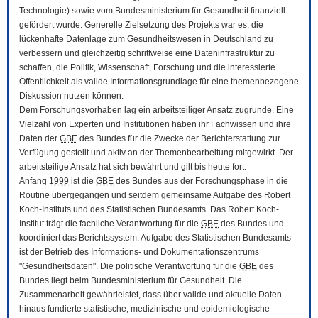
Technologie) sowie vom Bundesministerium für Gesundheit finanziell
gefördert wurde. Generelle Zielsetzung des Projekts war es, die
lückenhafte Datenlage zum Gesundheitswesen in Deutschland zu
verbessern und gleichzeitig schrittweise eine Dateninfrastruktur zu
schaffen, die Politik, Wissenschaft, Forschung und die interessierte
Öffentlichkeit als valide Informationsgrundlage für eine themenbezogene
Diskussion nutzen können.
Dem Forschungsvorhaben lag ein arbeitsteiliger Ansatz zugrunde. Eine
Vielzahl von Experten und Institutionen haben ihr Fachwissen und ihre
Daten der
GBE
des Bundes für die Zwecke der Berichterstattung zur
Verfügung gestellt und aktiv an der Themenbearbeitung mitgewirkt. Der
arbeitsteilige Ansatz hat sich bewährt und gilt bis heute fort.
Anfang
1999
ist die
GBE
des Bundes aus der Forschungsphase in die
Routine übergegangen und seitdem gemeinsame Aufgabe des Robert
Koch-Instituts und des Statistischen Bundesamts. Das Robert Koch-
Institut trägt die fachliche Verantwortung für die
GBE
des Bundes und
koordiniert das Berichtssystem. Aufgabe des Statistischen Bundesamts
ist der Betrieb des Informations- und Dokumentationszentrums
"Gesundheitsdaten". Die politische Verantwortung für die
GBE
des
Bundes liegt beim Bundesministerium für Gesundheit. Die
Zusammenarbeit gewährleistet, dass über valide und aktuelle Daten
hinaus fundierte statistische, medizinische und epidemiologische