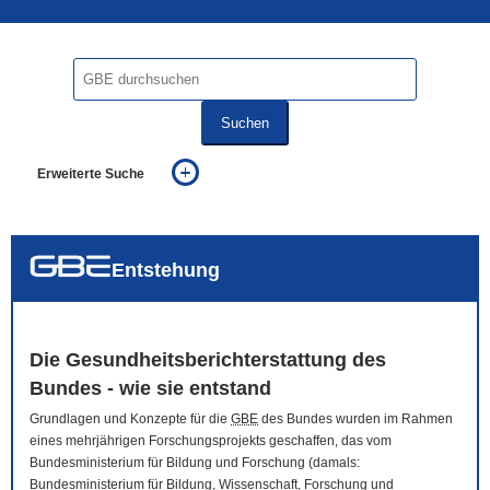
Suchen
Erweiterte Suche
... alle Worte
... eines der Worte
... genau diesen Ausdruck
auch in allen Texten suchen (Volltextsuche)
Entstehung
auch Synonyme einbeziehen
auch ähnlich geschriebenes einbeziehen
Die Gesundheitsberichterstattung des
Bundes - wie sie entstand
Grundlagen und Konzepte für die
GBE
des Bundes wurden im Rahmen
eines mehrjährigen Forschungsprojekts geschaffen, das vom
Bundesministerium für Bildung und Forschung (damals:
Bundesministerium für Bildung, Wissenschaft, Forschung und