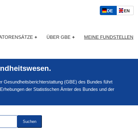
S
D
E
DE
EN
p
E
N
r
U
G
a
T
L
c
KATORENSÄTZE
+
ÜBER GBE
+
MEINE FUNDSTELLEN
S
I
h
C
S
a
H
C
u
H
s
ndheitswesen.
w
a
 der Gesundheitsberichterstattung (GBE) des Bundes führt
h
l
 Erhebungen der Statistischen Ämter des Bundes und der
Suchen