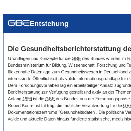
... alle Worte
... eines der Wort
... genau diesen
Entstehung
Die Gesundheitsberichterstattung de
Grundlagen und Konzepte für die
GBE
des Bundes wurden im Rah
Bundesministerium für Bildung, Wissenschaft, Forschung und Tec
lückenhafte Datenlage zum Gesundheitswesen in Deutschland zu ve
interessierte Öffentlichkeit als valide Informationsgrundlage f
Dem Forschungsvorhaben lag ein arbeitsteiliger Ansatz zugrunde
Berichterstattung zur Verfügung gestellt und aktiv an der Themenbe
Anfang
1999
ist die
GBE
des Bundes aus der Forschungsphase i
Robert Koch-Institut trägt die fachliche Verantwortung für die
GB
Dokumentationszentrums "Gesundheitsdaten". Die politische Ver
valide und aktuelle Daten hinaus fundierte statistische, medizi