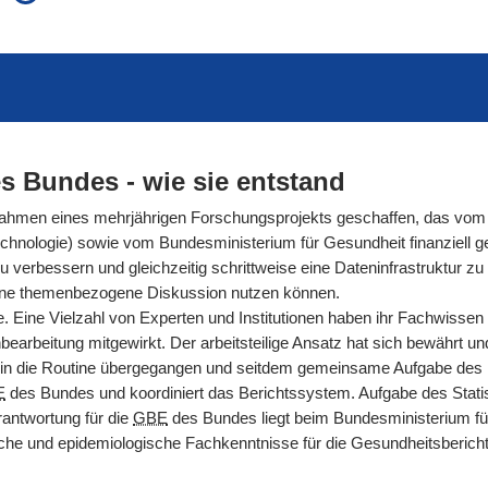
auch in allen Texten suchen (Volltextsuche)
e
auch Synonyme einbeziehen
 Ausdruck
auch ähnlich geschriebenes einbeziehen
s Bundes - wie sie entstand
men eines mehrjährigen Forschungsprojekts geschaffen, das vom 
hnologie) sowie vom Bundesministerium für Gesundheit finanziell gef
rbessern und gleichzeitig schrittweise eine Dateninfrastruktur zu s
ür eine themenbezogene Diskussion nutzen können.
. Eine Vielzahl von Experten und Institutionen haben ihr Fachwissen
arbeitung mitgewirkt. Der arbeitsteilige Ansatz hat sich bewährt und g
n die Routine übergegangen und seitdem gemeinsame Aufgabe des Ro
E
des Bundes und koordiniert das Berichtssystem. Aufgabe des Statis
antwortung für die
GBE
des Bundes liegt beim Bundesministerium fü
nische und epidemiologische Fachkenntnisse für die Gesundheitsberic