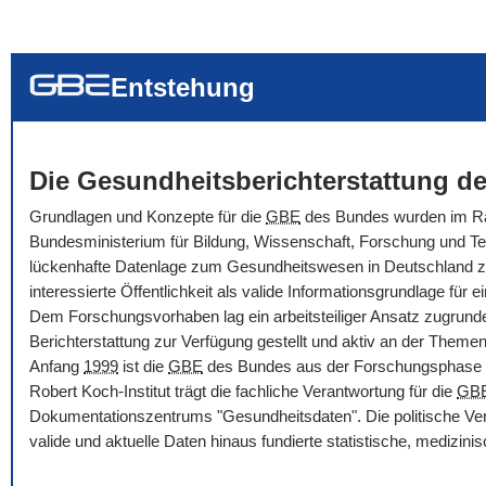
... alle Worte
... eines der Wort
... genau diesen
Entstehung
Die Gesundheitsberichterstattung de
Grundlagen und Konzepte für die
GBE
des Bundes wurden im Rah
Bundesministerium für Bildung, Wissenschaft, Forschung und Tec
lückenhafte Datenlage zum Gesundheitswesen in Deutschland zu ve
interessierte Öffentlichkeit als valide Informationsgrundlage f
Dem Forschungsvorhaben lag ein arbeitsteiliger Ansatz zugrunde
Berichterstattung zur Verfügung gestellt und aktiv an der Themenbe
Anfang
1999
ist die
GBE
des Bundes aus der Forschungsphase i
Robert Koch-Institut trägt die fachliche Verantwortung für die
GB
Dokumentationszentrums "Gesundheitsdaten". Die politische Ver
valide und aktuelle Daten hinaus fundierte statistische, medizi