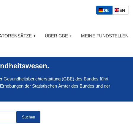
S
D
E
DE
EN
p
E
N
r
U
G
a
T
L
c
KATORENSÄTZE
+
ÜBER GBE
+
MEINE FUNDSTELLEN
S
I
h
C
S
a
H
C
u
H
s
ndheitswesen.
w
a
 der Gesundheitsberichterstattung (GBE) des Bundes führt
h
l
 Erhebungen der Statistischen Ämter des Bundes und der
Suchen