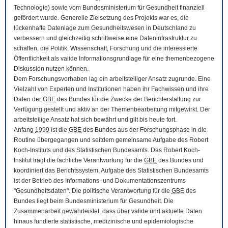
Technologie) sowie vom Bundesministerium für Gesundheit finanziell
gefördert wurde. Generelle Zielsetzung des Projekts war es, die
lückenhafte Datenlage zum Gesundheitswesen in Deutschland zu
verbessern und gleichzeitig schrittweise eine Dateninfrastruktur zu
schaffen, die Politik, Wissenschaft, Forschung und die interessierte
Öffentlichkeit als valide Informationsgrundlage für eine themenbezogene
Diskussion nutzen können.
Dem Forschungsvorhaben lag ein arbeitsteiliger Ansatz zugrunde. Eine
Vielzahl von Experten und Institutionen haben ihr Fachwissen und ihre
Daten der
GBE
des Bundes für die Zwecke der Berichterstattung zur
Verfügung gestellt und aktiv an der Themenbearbeitung mitgewirkt. Der
arbeitsteilige Ansatz hat sich bewährt und gilt bis heute fort.
Anfang
1999
ist die
GBE
des Bundes aus der Forschungsphase in die
Routine übergegangen und seitdem gemeinsame Aufgabe des Robert
Koch-Instituts und des Statistischen Bundesamts. Das Robert Koch-
Institut trägt die fachliche Verantwortung für die
GBE
des Bundes und
koordiniert das Berichtssystem. Aufgabe des Statistischen Bundesamts
ist der Betrieb des Informations- und Dokumentationszentrums
"Gesundheitsdaten". Die politische Verantwortung für die
GBE
des
Bundes liegt beim Bundesministerium für Gesundheit. Die
Zusammenarbeit gewährleistet, dass über valide und aktuelle Daten
hinaus fundierte statistische, medizinische und epidemiologische