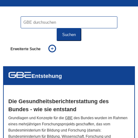
Suchen
Erweiterte Suche
... alle Worte
... eines der Worte
... genau diesen Ausdruck
auch in allen Texten suchen (Volltextsuche)
Entstehung
auch Synonyme einbeziehen
auch ähnlich geschriebenes einbeziehen
Die Gesundheitsberichterstattung des
Bundes - wie sie entstand
Grundlagen und Konzepte für die
GBE
des Bundes wurden im Rahmen
eines mehrjährigen Forschungsprojekts geschaffen, das vom
Bundesministerium für Bildung und Forschung (damals:
Bundesministerium für Bildung, Wissenschaft, Forschung und