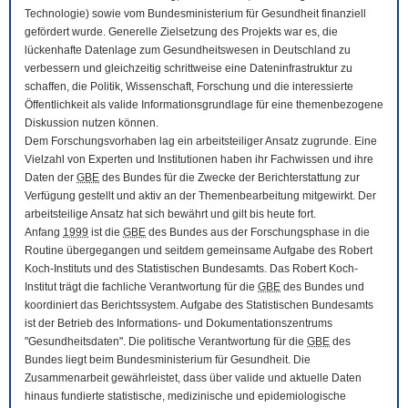
Technologie) sowie vom Bundesministerium für Gesundheit finanziell
gefördert wurde. Generelle Zielsetzung des Projekts war es, die
lückenhafte Datenlage zum Gesundheitswesen in Deutschland zu
verbessern und gleichzeitig schrittweise eine Dateninfrastruktur zu
schaffen, die Politik, Wissenschaft, Forschung und die interessierte
Öffentlichkeit als valide Informationsgrundlage für eine themenbezogene
Diskussion nutzen können.
Dem Forschungsvorhaben lag ein arbeitsteiliger Ansatz zugrunde. Eine
Vielzahl von Experten und Institutionen haben ihr Fachwissen und ihre
Daten der
GBE
des Bundes für die Zwecke der Berichterstattung zur
Verfügung gestellt und aktiv an der Themenbearbeitung mitgewirkt. Der
arbeitsteilige Ansatz hat sich bewährt und gilt bis heute fort.
Anfang
1999
ist die
GBE
des Bundes aus der Forschungsphase in die
Routine übergegangen und seitdem gemeinsame Aufgabe des Robert
Koch-Instituts und des Statistischen Bundesamts. Das Robert Koch-
Institut trägt die fachliche Verantwortung für die
GBE
des Bundes und
koordiniert das Berichtssystem. Aufgabe des Statistischen Bundesamts
ist der Betrieb des Informations- und Dokumentationszentrums
"Gesundheitsdaten". Die politische Verantwortung für die
GBE
des
Bundes liegt beim Bundesministerium für Gesundheit. Die
Zusammenarbeit gewährleistet, dass über valide und aktuelle Daten
hinaus fundierte statistische, medizinische und epidemiologische