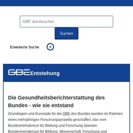
Suchen
Erweiterte Suche
... alle Worte
... eines der Worte
... genau diesen Ausdruck
auch in allen Texten suchen (Volltextsuche)
Entstehung
auch Synonyme einbeziehen
auch ähnlich geschriebenes einbeziehen
Die Gesundheitsberichterstattung des
Bundes - wie sie entstand
Grundlagen und Konzepte für die
GBE
des Bundes wurden im Rahmen
eines mehrjährigen Forschungsprojekts geschaffen, das vom
Bundesministerium für Bildung und Forschung (damals:
Bundesministerium für Bildung, Wissenschaft, Forschung und