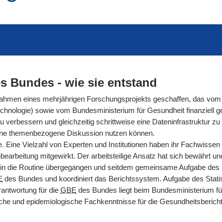
auch in allen Texten suchen (Volltextsuche)
e
auch Synonyme einbeziehen
 Ausdruck
auch ähnlich geschriebenes einbeziehen
s Bundes - wie sie entstand
men eines mehrjährigen Forschungsprojekts geschaffen, das vom 
hnologie) sowie vom Bundesministerium für Gesundheit finanziell gef
rbessern und gleichzeitig schrittweise eine Dateninfrastruktur zu s
ür eine themenbezogene Diskussion nutzen können.
. Eine Vielzahl von Experten und Institutionen haben ihr Fachwissen
arbeitung mitgewirkt. Der arbeitsteilige Ansatz hat sich bewährt und g
n die Routine übergegangen und seitdem gemeinsame Aufgabe des Ro
E
des Bundes und koordiniert das Berichtssystem. Aufgabe des Statis
antwortung für die
GBE
des Bundes liegt beim Bundesministerium fü
nische und epidemiologische Fachkenntnisse für die Gesundheitsberic