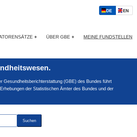
S
D
E
DE
EN
p
E
N
r
U
G
a
T
L
c
KATORENSÄTZE
+
ÜBER GBE
+
MEINE FUNDSTELLEN
S
I
h
C
S
a
H
C
u
H
s
ndheitswesen.
w
a
 der Gesundheitsberichterstattung (GBE) des Bundes führt
h
l
 Erhebungen der Statistischen Ämter des Bundes und der
Suchen