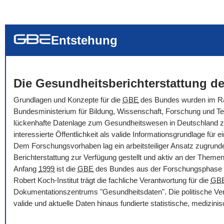
... alle Worte
... eines der Wort
... genau diesen
Entstehung
Die Gesundheitsberichterstattung de
Grundlagen und Konzepte für die
GBE
des Bundes wurden im Rah
Bundesministerium für Bildung, Wissenschaft, Forschung und Tec
lückenhafte Datenlage zum Gesundheitswesen in Deutschland zu ve
interessierte Öffentlichkeit als valide Informationsgrundlage f
Dem Forschungsvorhaben lag ein arbeitsteiliger Ansatz zugrunde
Berichterstattung zur Verfügung gestellt und aktiv an der Themenbe
Anfang
1999
ist die
GBE
des Bundes aus der Forschungsphase i
Robert Koch-Institut trägt die fachliche Verantwortung für die
GB
Dokumentationszentrums "Gesundheitsdaten". Die politische Ver
valide und aktuelle Daten hinaus fundierte statistische, medizi