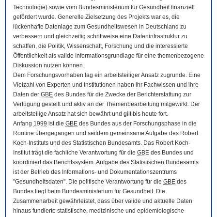
Technologie) sowie vom Bundesministerium für Gesundheit finanziell
gefördert wurde. Generelle Zielsetzung des Projekts war es, die
lückenhafte Datenlage zum Gesundheitswesen in Deutschland zu
verbessern und gleichzeitig schrittweise eine Dateninfrastruktur zu
schaffen, die Politik, Wissenschaft, Forschung und die interessierte
Öffentlichkeit als valide Informationsgrundlage für eine themenbezogene
Diskussion nutzen können.
Dem Forschungsvorhaben lag ein arbeitsteiliger Ansatz zugrunde. Eine
Vielzahl von Experten und Institutionen haben ihr Fachwissen und ihre
Daten der
GBE
des Bundes für die Zwecke der Berichterstattung zur
Verfügung gestellt und aktiv an der Themenbearbeitung mitgewirkt. Der
arbeitsteilige Ansatz hat sich bewährt und gilt bis heute fort.
Anfang
1999
ist die
GBE
des Bundes aus der Forschungsphase in die
Routine übergegangen und seitdem gemeinsame Aufgabe des Robert
Koch-Instituts und des Statistischen Bundesamts. Das Robert Koch-
Institut trägt die fachliche Verantwortung für die
GBE
des Bundes und
koordiniert das Berichtssystem. Aufgabe des Statistischen Bundesamts
ist der Betrieb des Informations- und Dokumentationszentrums
"Gesundheitsdaten". Die politische Verantwortung für die
GBE
des
Bundes liegt beim Bundesministerium für Gesundheit. Die
Zusammenarbeit gewährleistet, dass über valide und aktuelle Daten
hinaus fundierte statistische, medizinische und epidemiologische