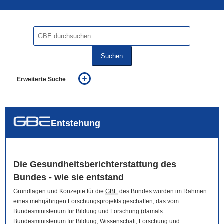
Suchen
Erweiterte Suche
... alle Worte
... eines der Worte
... genau diesen Ausdruck
auch in allen Texten suchen (Volltextsuche)
Entstehung
auch Synonyme einbeziehen
auch ähnlich geschriebenes einbeziehen
Die Gesundheitsberichterstattung des
Bundes - wie sie entstand
Grundlagen und Konzepte für die
GBE
des Bundes wurden im Rahmen
eines mehrjährigen Forschungsprojekts geschaffen, das vom
Bundesministerium für Bildung und Forschung (damals:
Bundesministerium für Bildung, Wissenschaft, Forschung und