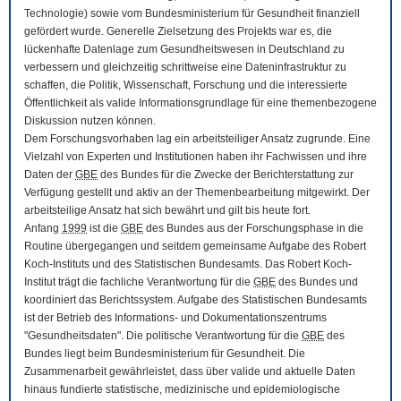
Technologie) sowie vom Bundesministerium für Gesundheit finanziell
gefördert wurde. Generelle Zielsetzung des Projekts war es, die
lückenhafte Datenlage zum Gesundheitswesen in Deutschland zu
verbessern und gleichzeitig schrittweise eine Dateninfrastruktur zu
schaffen, die Politik, Wissenschaft, Forschung und die interessierte
Öffentlichkeit als valide Informationsgrundlage für eine themenbezogene
Diskussion nutzen können.
Dem Forschungsvorhaben lag ein arbeitsteiliger Ansatz zugrunde. Eine
Vielzahl von Experten und Institutionen haben ihr Fachwissen und ihre
Daten der
GBE
des Bundes für die Zwecke der Berichterstattung zur
Verfügung gestellt und aktiv an der Themenbearbeitung mitgewirkt. Der
arbeitsteilige Ansatz hat sich bewährt und gilt bis heute fort.
Anfang
1999
ist die
GBE
des Bundes aus der Forschungsphase in die
Routine übergegangen und seitdem gemeinsame Aufgabe des Robert
Koch-Instituts und des Statistischen Bundesamts. Das Robert Koch-
Institut trägt die fachliche Verantwortung für die
GBE
des Bundes und
koordiniert das Berichtssystem. Aufgabe des Statistischen Bundesamts
ist der Betrieb des Informations- und Dokumentationszentrums
"Gesundheitsdaten". Die politische Verantwortung für die
GBE
des
Bundes liegt beim Bundesministerium für Gesundheit. Die
Zusammenarbeit gewährleistet, dass über valide und aktuelle Daten
hinaus fundierte statistische, medizinische und epidemiologische