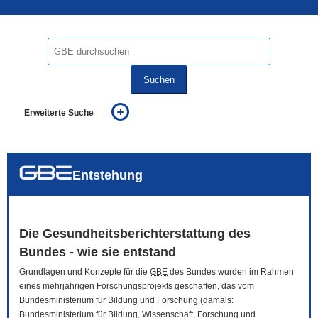
Suchen
Erweiterte Suche
... alle Worte
... eines der Worte
... genau diesen Ausdruck
auch in allen Texten suchen (Volltextsuche)
Entstehung
auch Synonyme einbeziehen
auch ähnlich geschriebenes einbeziehen
Die Gesundheitsberichterstattung des
Bundes - wie sie entstand
Grundlagen und Konzepte für die
GBE
des Bundes wurden im Rahmen
eines mehrjährigen Forschungsprojekts geschaffen, das vom
Bundesministerium für Bildung und Forschung (damals:
Bundesministerium für Bildung, Wissenschaft, Forschung und