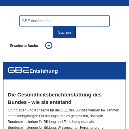
Suchen
Erweiterte Suche
... alle Worte
... eines der Worte
... genau diesen Ausdruck
auch in allen Texten suchen (Volltextsuche)
Entstehung
auch Synonyme einbeziehen
auch ähnlich geschriebenes einbeziehen
Die Gesundheitsberichterstattung des
Bundes - wie sie entstand
Grundlagen und Konzepte für die
GBE
des Bundes wurden im Rahmen
eines mehrjährigen Forschungsprojekts geschaffen, das vom
Bundesministerium für Bildung und Forschung (damals:
Bundesministerium für Bildung, Wissenschaft, Forschung und