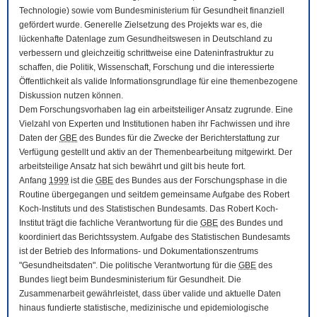
Technologie) sowie vom Bundesministerium für Gesundheit finanziell
gefördert wurde. Generelle Zielsetzung des Projekts war es, die
lückenhafte Datenlage zum Gesundheitswesen in Deutschland zu
verbessern und gleichzeitig schrittweise eine Dateninfrastruktur zu
schaffen, die Politik, Wissenschaft, Forschung und die interessierte
Öffentlichkeit als valide Informationsgrundlage für eine themenbezogene
Diskussion nutzen können.
Dem Forschungsvorhaben lag ein arbeitsteiliger Ansatz zugrunde. Eine
Vielzahl von Experten und Institutionen haben ihr Fachwissen und ihre
Daten der
GBE
des Bundes für die Zwecke der Berichterstattung zur
Verfügung gestellt und aktiv an der Themenbearbeitung mitgewirkt. Der
arbeitsteilige Ansatz hat sich bewährt und gilt bis heute fort.
Anfang
1999
ist die
GBE
des Bundes aus der Forschungsphase in die
Routine übergegangen und seitdem gemeinsame Aufgabe des Robert
Koch-Instituts und des Statistischen Bundesamts. Das Robert Koch-
Institut trägt die fachliche Verantwortung für die
GBE
des Bundes und
koordiniert das Berichtssystem. Aufgabe des Statistischen Bundesamts
ist der Betrieb des Informations- und Dokumentationszentrums
"Gesundheitsdaten". Die politische Verantwortung für die
GBE
des
Bundes liegt beim Bundesministerium für Gesundheit. Die
Zusammenarbeit gewährleistet, dass über valide und aktuelle Daten
hinaus fundierte statistische, medizinische und epidemiologische