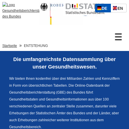
S
D
E
DE
EN
p
Zum Inhalt
E
N
r
U
G
a
T
L
c
S
I
h
Suche
C
S
a
Startseite
ENTSTEHUNG
H
C
u
H
s
Die umfangreichste Datensammlung über
w
Sprachumschaltung
unser Gesundheitswesen.
a
h
Wir bieten Ihnen kostenfrei über drei Milliarden Zahlen und Kennziffern
l
in Form von übersichtlichen Tabellen. Die Online-Datenbank der
Fußzeile
Gesundheitsberichterstattung (GBE) des Bundes führt
Gesundheitsdaten und Gesundheitsinformationen aus über 100
verschiedenen Quellen an zentraler Stelle zusammen, darunter viele
Erhebungen der Statistischen Ämter des Bundes und der Länder, aber
auch Erhebungen zahlreicher weiterer Institutionen aus dem
Gesundheitsbereich.