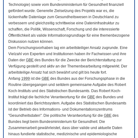
Technologie) sowie vom Bundesministerium für Gesundheit finanziell
gefördert wurde. Generelle Zielsetzung des Projekts war es, die
lückenhafte Datenlage zum Gesundheitswesen in Deutschland zu
verbessern und gleichzeitig schrittweise eine Dateninfrastruktur zu
schaffen, die Politik, Wissenschaft, Forschung und die interessierte
Öffentlichkeit als valide Informationsgrundlage für eine themenbezogene
Diskussion nutzen können.
Dem Forschungsvorhaben lag ein arbeitsteiliger Ansatz zugrunde. Eine
Vielzahl von Experten und Institutionen haben ihr Fachwissen und ihre
Daten der
GBE
des Bundes für die Zwecke der Berichterstattung zur
Verfügung gestellt und aktiv an der Themenbearbeitung mitgewirkt. Der
arbeitsteilige Ansatz hat sich bewährt und gilt bis heute fort.
Anfang
1999
ist die
GBE
des Bundes aus der Forschungsphase in die
Routine übergegangen und seitdem gemeinsame Aufgabe des Robert
Koch-Instituts und des Statistischen Bundesamts. Das Robert Koch-
Institut trägt die fachliche Verantwortung für die
GBE
des Bundes und
koordiniert das Berichtssystem. Aufgabe des Statistischen Bundesamts
ist der Betrieb des Informations- und Dokumentationszentrums
"Gesundheitsdaten". Die politische Verantwortung für die
GBE
des
Bundes liegt beim Bundesministerium für Gesundheit. Die
Zusammenarbeit gewährleistet, dass über valide und aktuelle Daten
hinaus fundierte statistische, medizinische und epidemiologische