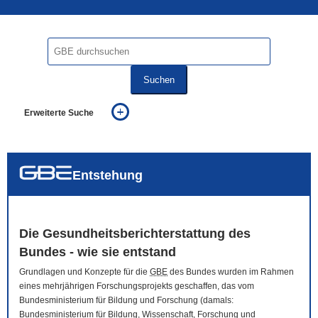
Suchen
Erweiterte Suche
... alle Worte
... eines der Worte
... genau diesen Ausdruck
auch in allen Texten suchen (Volltextsuche)
Entstehung
auch Synonyme einbeziehen
auch ähnlich geschriebenes einbeziehen
Die Gesundheitsberichterstattung des
Bundes - wie sie entstand
Grundlagen und Konzepte für die
GBE
des Bundes wurden im Rahmen
eines mehrjährigen Forschungsprojekts geschaffen, das vom
Bundesministerium für Bildung und Forschung (damals:
Bundesministerium für Bildung, Wissenschaft, Forschung und